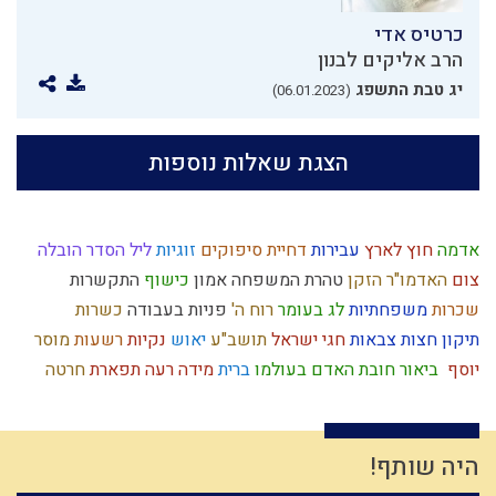
כרטיס אדי
הרב אליקים לבנון
יג טבת התשפג
(06.01.2023)
הצגת שאלות נוספות
אדמה
חוץ לארץ
עבירות
דחיית סיפוקים
זוגיות
ליל הסדר
הובלה
צום
האדמו"ר הזקן
טהרת המשפחה
אמון
כישוף
התקשרות
שכרות
משפחתיות
לג בעומר
רוח ה'
פניות בעבודה
כשרות
תיקון חצות
צבאות
חגי ישראל
תושב"ע
יאוש
נקיות
רשעות
מוסר
יוסף
ביאור חובת האדם בעולמו
ברית
מידה רעה
תפארת
חרטה
שאיפה לשלימות
צדק
אחשוורוש
שכל
כלל ישראל
תורה
שופר
יעקב אבינו
הרב צבי יהודה
דוד המלך
יראת שמיים
דיינים
רמח"ל
מחשבה
חינוך
נגלה
חוויה
בכל דרכיך דעהו
הרס
ברית מילה
היה שותף!
בניין האומה
לימוד תורה
פרוזדור
כלל
קשר
רצון
הרצי"ה