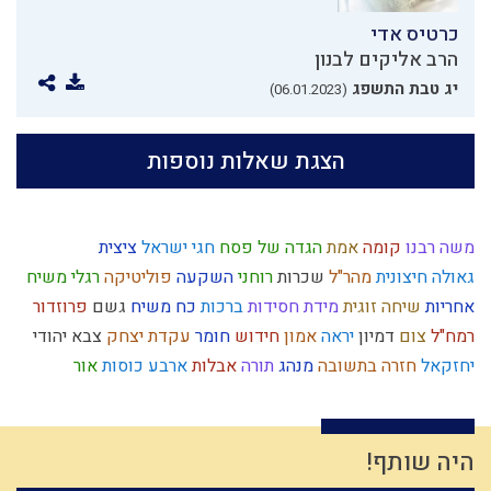
כרטיס אדי
הרב אליקים לבנון
יג טבת התשפג
(06.01.2023)
הצגת שאלות נוספות
משה רבנו
קומה
אמת
הגדה של פסח
חגי ישראל
ציצית
גאולה חיצונית
מהר"ל
שכרות
רוחני
השקעה
פוליטיקה
רגלי משיח
אחריות
שיחה זוגית
מידת חסידות
ברכות
כח משיח
גשם
פרוזדור
רמח"ל
צום
דמיון
יראה
אמון
חידוש
חומר
עקדת יצחק
צבא יהודי
יחזקאל
חזרה בתשובה
מנהג
תורה
אבלות
ארבע כוסות
אור
מידת הרחמים
זריזות
צדיקים
חסד
פורים
שינוי
חוויה
תנ"ך
כלל ישראל
מחשבת ישראל
דיינים
אברהם
מידה רעה
חסידות
שופר
תרומות ומעשרות
כבישה
צניעות
ביקורת
הודאה
נגלה
היה שותף!
משפט
עיון
אחשוורוש
אברהם אבינו
אחוזים
כנסת ישראל