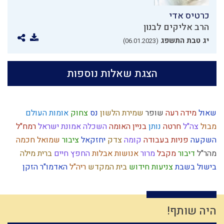
כרטיס אדי
הרב אליקים לבנון
יג טבת התשפג
(06.01.2023)
הצגת שאלות נוספות
שאול
מידה רעה
שופר
שמירת הלשון
נס
צחוק
אומות העולם
מבול
צה"ל
חרטה
נותן
בניין האומה
השכלה
אמונת ישראל
רמח"ל
השקעה
פניות בעבודה
קומה
צדק
יחזקאל
ציבור
שמואל
חכמה
מהר"ל
דיבור
מקבל
מרור
אנושות
אבלות
החפץ חיים
ברית מילה
בישול בשבת
צניעות
חידוש
בית המקדש
ריה"ל
האדמו"ר הזקן
הלכה יומית
קשיים
יושר
מערכה
אירופה
שבועות
טהרה
הנהגה
משיח
פלשתים
גאולה פנימית
מעשר כספים
ארץ ישראל
גאולה חיצונית
התקדמות
חומר
יעקב אבינו
לג בעומר
אדם
היה שותף!
אורים ותומים
עולם הבא
עצלות
דמיון
שבת
פגם הברית
תפילה