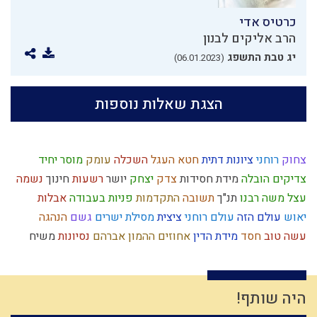
כרטיס אדי
הרב אליקים לבנון
יג טבת התשפג
(06.01.2023)
הצגת שאלות נוספות
צחוק
רוחני
ציונות דתית
חטא העגל
השכלה
עומק
מוסר
יחיד
צדיקים
הובלה
מידת חסידות
צדק
יצחק
יושר
רשעות
חינוך
נשמה
עצל
משה רבנו
תנ"ך
תשובה
התקדמות
פניות בעבודה
אבלות
יאוש
עולם הזה
עולם רוחני
ציצית
מסילת ישרים
גשם
הנהגה
עשה טוב
חסד
מידת הדין
אחוזים
ההמון
אברהם
נסיונות
משיח
כבוד
אמונה
כנסת ישראל
ניצול הכוחות
ברכות
אירופה
יהושע
קשיים
סגולת ישראל
תחייה
נאמנות
יצר הטוב
עם ישראל
נצח
הרס
רמח"ל
ציפיות
תורה
כישוף
יתרו
מעשר כספים
מצוות
חתונה
היה שותף!
בישול בשבת
הוראת היתר
ישו
רגלי משיח
כלל ישראל
חכמה