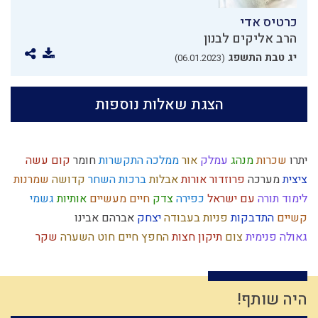
כרטיס אדי
הרב אליקים לבנון
יג טבת התשפג
(06.01.2023)
הצגת שאלות נוספות
יתרו
שכרות
מנהג
עמלק
אור
ממלכה
התקשרות
חומר
קום עשה
ציצית
מערכה
פרוזדור
אורות
אבלות
ברכות השחר
קדושה
שמרנות
לימוד תורה
עם ישראל
כפירה
צדק
חיים מעשיים
אותיות
גשמי
קשיים
התדבקות
פניות בעבודה
יצחק
אברהם אבינו
גאולה פנימית
צום
תיקון חצות
החפץ חיים
חוט השערה
שקר
ברית מילה
כישוף
ביקורת
הלכה יומית
עבירות
נצרות
ציבור
ניצול הכוחות
חמץ
יעקב
נס
גאולה
פרדס
הרס
מלחמה
ניצול זמן
השקעה
עיון
גאווה
מחשבה
אנושות
גוש קטיף
סיבה
גבורה
היה שותף!
כח משיח
עונש
ציפיות
צניעות
יוסף
צבאות
כלל ישראל