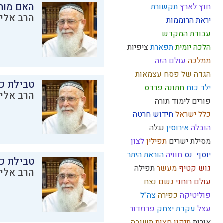
האם מות
חוץ לארץ
תקשורת
הרב אליק
יראת הרוממות
עבודת המקדש
הלכה יומית
תפארת
ציפיות
ממלכה
עולם הזה
הגדה של פסח
עצמאות
טבילת כל
ילד כוח
חתונה
פרדס
הרב אליק
פורים
לימוד תורה
כלל ישראל
חידוש
חרטה
הובלה
אירוסין
נגלה
מסילת ישרים
תפילין
לצון
יוסף
נס
חוויה
הוראת היתר
טבילת כל
גוש קטיף
מעשר
תפילה
הרב אליק
עולם רוחני
גשם
נצח
פוליטיקה
כפירה
צה"ל
עצל
עקדת יצחק
פרוזדור
אורות
תיקון חצות
תשובה