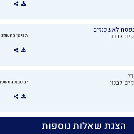
בפסח לאשכנזים
ים לבנון
ה ניסן התשפג
די
ים לבנון
יג טבת התשפג
הצגת שאלות נוספות