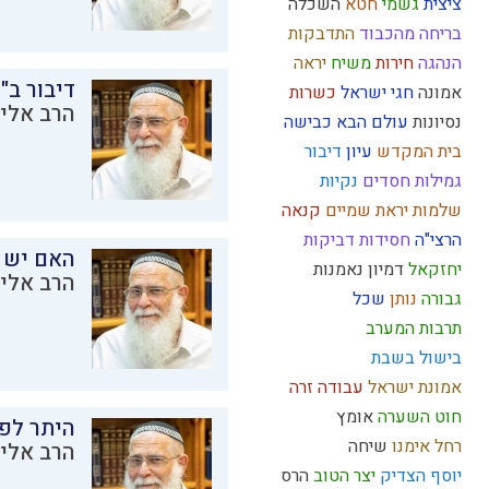
ציצית
גשמי
חטא
השכלה
בריחה מהכבוד
התדבקות
הנהגה
חירות
משיח
יראה
דיבור ב"
אמונה
חגי ישראל
כשרות
הרב אליק
נסיונות
עולם הבא
כבישה
בית המקדש
עיון
דיבור
גמילות חסדים
נקיות
שלמות
יראת שמיים
קנאה
הרצי"ה
חסידות
דביקות
האם יש 
יחזקאל
דמיון
נאמנות
הרב אליק
גבורה
נותן
שכל
תרבות המערב
בישול בשבת
אמונת ישראל
עבודה זרה
חוט השערה
אומץ
היתר לפר
רחל אימנו
שיחה
הרב אליק
יוסף הצדיק
יצר הטוב
הרס