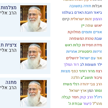
אבלות
חזרה בתשובה
מצלמות 
הרב אליק
ביאור חובת האדם בעולמו
ההמון
זהות ישראלית
קיום
יאוש
שפה
יין
אורים ותומים
מחלוקת
שבת
טהרת המשפחה
ציצית ת
מידת חסידות
קלות ראש
הרב אליק
זריזות
היסטוריה
אחריות
אור
עם ישראל
ירושלים
ילד תשומת לב
דוד המלך
רצח
מרור
רוחני
כסף
מצוות
ציבור
תושב"ע
הלכה
מתנה
הרב צבי יהודה
רגלי משיח
הרב אליק
נסתר
המן
ארץ ישראל
ריה"ל
הרב קוק
חסד
קבלה
מהר"ל
כיעור
עבודת ה'