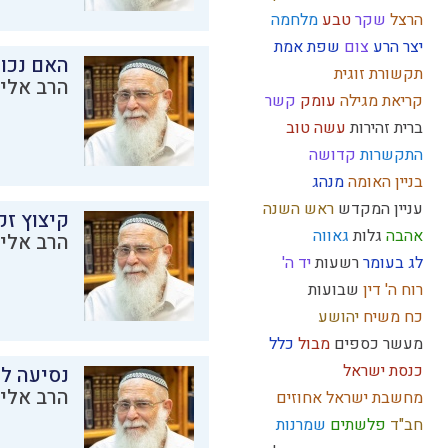
הרצל
שקר
טבע
מלחמה
יצר הרע
צום
שפת אמת
האם נכו
תקשורת זוגית
הרב אליק
קריאת מגילה
עומק
קשר
ברית
זהירות
עשה טוב
התקשרות
קדושה
בניין האומה
מנהג
עניין המקדש
ראש השנה
קיצוץ זק
אהבה
גלות
גאווה
הרב אליק
לג בעומר
רשעות
יד ה'
רוח ה'
דין
שבועות
כח משיח
יהושע
מעשר כספים
מבול
כלל
כנסת ישראל
נסיעה לז
הרב אליק
מחשבת ישראל
אחוזים
חב"ד
פלשתים
שמרנות