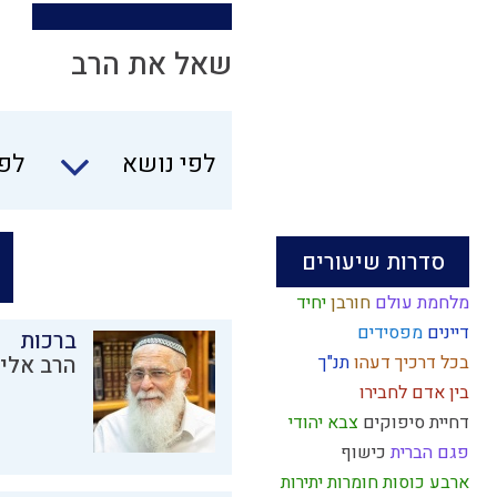
שאל את הרב
לפי נושא
לפי
סדרות שיעורים
מלחמת עולם
חורבן
יחיד
דיינים
מפסידים
ברכות
בכל דרכיך דעהו
תנ"ך
הרב אליק
בין אדם לחבירו
דחיית סיפוקים
צבא יהודי
פגם הברית
כישוף
ארבע כוסות
חומרות יתירות