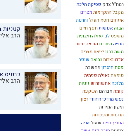
רמח"ל
צדק
פסיקת הלכה
מקבל
התקדמות
מצרים
איזונים
חטא העגל
ותרנות
הבנה
אנושות
חפץ חיים
קטניות 
הרב אליק
משפט
לב
גאולה חיצונית
תחייה
היתרים
הודאה
יושר
משה רבנו
יציאת מצרים
אדם
נצרות
נבואה
שופר
פסח
חיסרון
מחשבה
כרטיס א
טומאה
גאולה פנימית
הרב אליק
מלוכה
אחשוורוש
זוגיות
קומה
אברהם
השקעה
נפש
מרדכי היהודי
רצון
תיקון המידות
תרומות ומעשרות
החפץ חיים
שאול
אריה
צניעות
סיבה
קום עשה