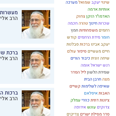
שינוי
יעקב
שמואל
מערכה
אותיות
אדמה
מעשרות
האדמו"ר הזקן
צחוק
הרב אליק
שכרות
חינוך
טהרה
חכמה
רחמים
משפחתיות
חמץ
חומר
מידת הרחמים
קודש
יעקב אבינו
ברכות
סבלנות
חיים מעשיים
סיפור
עולם
ברכת שע
הרב אליק
שיחה זוגית
כיבוד הורים
רגש
ישראל
אומה
שמירת הלשון
ליל הסדר
מצה
חרבן הבית
שאיפה לשלימות
קשיים
ברכות ה
האבות
איסלאם
הרב אליק
ציונות דתית
כוזרי
עמלק
צדוקים
עונש
אירופה
סדר מסילת ישרים
צדיקים