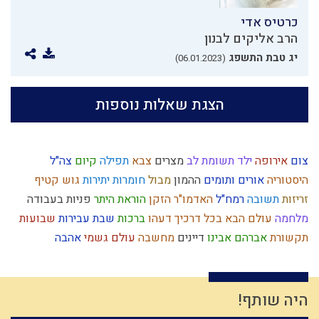
כרטיס אדי
הרב אליקים לבנון
יג טבת התשפג
(06.01.2023)
הצגת שאלות נוספות
צום
אירופה
ילד תשומת לב
מצרים
צבא
תפילה
קיום
צה"ל
היסטוריה
אורים ותומים
ההמון
מבול
חומרות יתירות
גוש קטיף
זריזות
תשובה
רמח"ל
האדמו"ר הזקן
הוראת היתר
פניות בעבודה
מלחמה
עולם הבא
בכל דרכיך דעהו
ברכות
שבת
עבירות
שבועות
תקשורת
אברהם אבינו
דיינים
מחשבה
עולם גשמי
אהבה
סגולת ישראל
שמירת הלשון
תורה
אור
דין
עניין המקדש
כוזרי
אדם
זיכוך
ראש השנה
ארבע כוסות
גמילות חסדים
רצון
אמון
התקשרות
ארץ ישראל
גאולה חיצונית
איזונים
עצל
היה שותף!
סדר מסילת ישרים
זהירות
נצח
התדבקות
עצלות
נסיונות
ותרנות