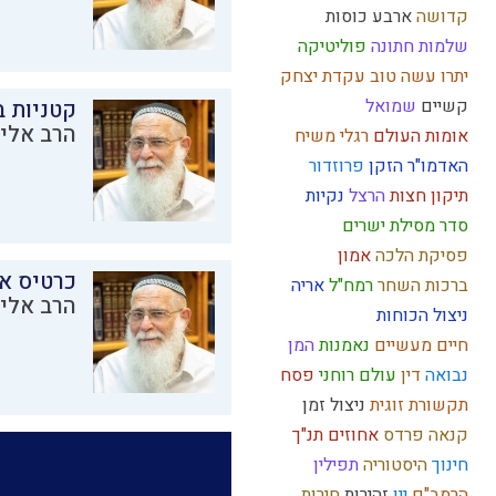
קדושה
ארבע כוסות
שלמות
חתונה
פוליטיקה
יתרו
עשה טוב
עקדת יצחק
קשיים
שמואל
קטניות 
הרב אליק
אומות העולם
רגלי משיח
האדמו"ר הזקן
פרוזדור
תיקון חצות
הרצל
נקיות
סדר מסילת ישרים
פסיקת הלכה
אמון
כרטיס א
ברכות השחר
רמח"ל
אריה
הרב אליק
ניצול הכוחות
חיים מעשיים
נאמנות
המן
נבואה
דין
עולם רוחני
פסח
תקשורת זוגית
ניצול זמן
קנאה
פרדס
אחוזים
תנ"ך
חינוך
היסטוריה
תפילין
הרמב"ם
יין
זהירות
חירות