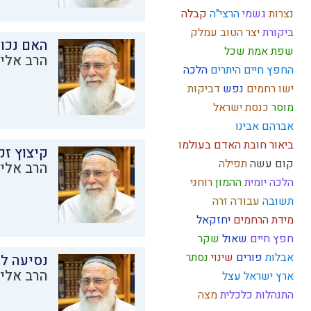
נצרות
גשמי
הרצי"ה
קבלה
ביקורת
יצר הטוב
עמלק
האם נכו
שפת אמת
שכל
הרב אליק
החפץ חיים
היתרים
הלכה
ישו
רחמים
נפש
דביקות
מוסר
כנסת ישראל
אברהם אבינו
ביאור חובת האדם בעולמו
קיצוץ זק
קום עשה
תפילה
הרב אליק
הלכה יומית
ההמון
רוחני
תשובה
עבודה זרה
מידת הרחמים
יחזקאל
חפץ חיים
שאול
שקר
אבלות
פורים
שינוי
נסתר
נסיעה לז
הרב אליק
ארץ ישראל
עצל
התנהלות כלכלית
מצה