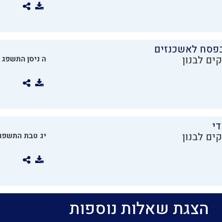
בפסח לאשכנזים
ים לבנון
ה ניסן התשפג
די
ים לבנון
יג טבת התשפג
הצגת שאלות נוספות