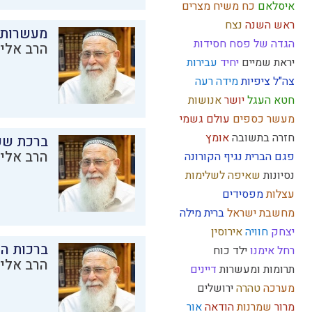
איסלאם
כח משיח
מצרים
ראש השנה
נצח
מעשרות
הגדה של פסח
חסידות
הרב אליק
יראת שמיים
יחיד
עבירות
צה"ל
ציפיות
מידה רעה
חטא העגל
יושר
אנושות
מעשר כספים
עולם גשמי
חזרה בתשובה
אומץ
ברכת שע
הרב אליק
פגם הברית
נגיף הקורונה
נסיונות
שאיפה לשלימות
עצלות
מפסידים
מחשבת ישראל
ברית מילה
יצחק
חוויה
אירוסין
ברכות ה
רחל אימנו
ילד כוח
הרב אליק
תרומות ומעשרות
דיינים
מערכה
טהרה
ירושלים
מרור
שמרנות
הודאה
אור