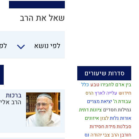
שאל את הרב
לפי נושא
לפי
סדרות שיעורים
בין אדם לחבירו
טבע
כלל
חידוש
עלייה לארץ
הרס
ברכות
עבודת ה'
יציאת מצרים
הרב אליק
גמילות חסדים
ציונות דתית
אורות
גלות
לצון
איזונים
סבלנות
מידת חסידות
חורבן
הרב צבי יהודה
נס