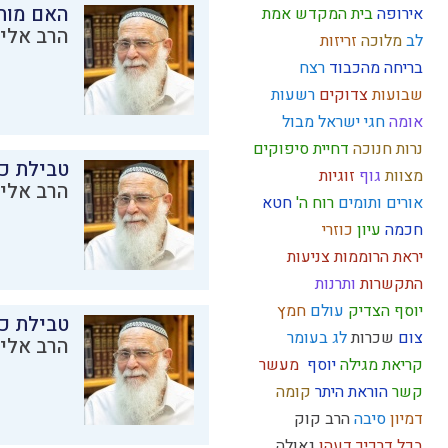
האם מות
אירופה
בית המקדש
אמת
הרב אליק
לב
מלוכה
זריזות
בריחה מהכבוד
רצח
שבועות
צדוקים
רשעות
אומה
חגי ישראל
מבול
נרות חנוכה
דחיית סיפוקים
טבילת כל
מצוות
גוף
זוגיות
הרב אליק
אורים ותומים
רוח ה'
חטא
חכמה
עיון
כוזרי
יראת הרוממות
צניעות
התקשרות
ותרנות
יוסף הצדיק
עולם
חמץ
טבילת כל
צום
שכרות
לג בעומר
הרב אליק
קריאת מגילה
יוסף
מעשר
קשר
הוראת היתר
קומה
דמיון
סיבה
הרב קוק
בכל דרכיך דעהו
גאולה