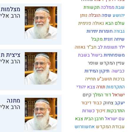
שבת
ממלכה
תקשורת
מצלמות 
הרב אליק
יהושע
שפה
הובלה
נותן
עולם הבא
גאולה פנימית
גבורה
חומרות יתירות
שיחה זוגית
מקבל
ילד תשומת לב
חב"ד
גאווה
ציצית ת
משפחתיות
בישול בשבת
הרב אליק
עניין המקדש
שופר
כבישה
תיקון המידות
ברכות
תושב"ע
תחייה
התקדמות
תורה
צבא יהודי
ישראל
דוד המלך
קיום
מתנה
יעקב
צחוק
כבוד
דיבור
הרב אליק
התדבקות
זיכוך
כשרות
עם ישראל
חרבן הבית
צבא
עבודת המקדש
אחשוורוש