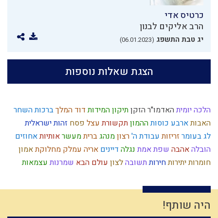
כרטיס אדי
הרב אליקים לבנון
יג טבת התשפג
(06.01.2023)
הצגת שאלות נוספות
הלכה יומית
האדמו"ר הזקן
תיקון המידות
דוד המלך
ברכות השחר
האבות
ארבע כוסות
ההמון
תקשורת
עצל
פסח
זהות ישראלית
לג בעומר
זריזות
עבודת ה'
רצון
מנהג
ברית
מעשר
אותיות
אחוזים
הובלה
אהבה
שפת אמת
נגלה
דיינים
אריה
עמלק
מחלוקת
אמון
חומרות יתירות
חירות
תשובה
לצון
עולם הבא
שמרנות
עצמאות
לימוד תורה
השכלה
חרטה
גשם
אברהם
אומה
משפחתיות
נסיונות
תפילה
חב"ד
אמונה
ריה"ל
מוסר
עבירות
ניצול זמן
פרוזדור
קבלה
רגלי משיח
תורה
יד ה'
חוץ לארץ
הרצי"ה
מידת חסידות
חסד
לב
היה שותף!
עונש
תקשורת זוגית
סבלנות
מידת הרחמים
חידוש
חכמה
זוגיות