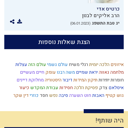
כרטיס אדי
הרב אליקים לבנון
יג טבת התשפג
(06.01.2023)
הצגת שאלות נוספות
איזונים
הלכה יומית
רגלי משיח
עולם גשמי
עולם הזה
עצלות
מלחמה
גאווה
יראת שמיים
משה רבנו
עומק
חיים מעשיים
חומרות יתירות
תיקון המידות
דיבור
היסטוריה
מחלוקת
דיינים
איסלאם
צדק
פסיקת הלכה
חסידות
עבודת המקדש
כיעור
גוש קטיף
האבות
חוט השערה
סיבה
נפש
חסד
כוזרי
דין
שקר
יאוש
אמת
גשם
לג בעומר
נאמנות
פניות בעבודה
עונש
זהות ישראלית
מלחמת עולם
יחיד
לימוד תורה
פלשתים
ציבור
נשמה
דביקות
ירושלים
אירוסין
בין אדם לחבירו
חוץ לארץ
היה שותף!
מחשבה
צבאות
ברית
אבלות
צחוק
עמלק
יצר הרע
נסתר