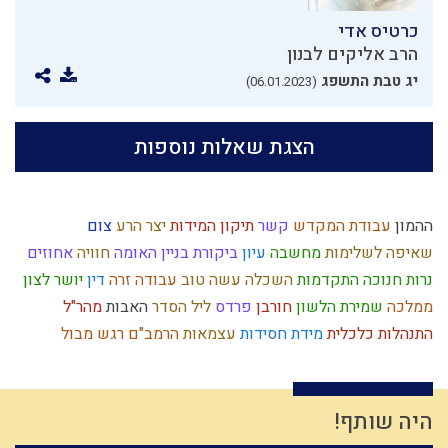
כרטיס אדי
הרב אליקים לבנון
יג טבת התשפג
(06.01.2023)
הצגת שאלות נוספות
ההמון
עבודת המקדש
קשר
תיקון המידות
יצר הרע
צום
שאיפה לשלימות
מחשבה
עיון
ביקורת
בניין האומה
חוויה
אחוזים
נרות חנוכה
התקדמות
השכלה
עשה טוב
עבודה זרה
דין
יושר
לצון
ממלכה
שמירת הלשון
חורבן
פרדס
ליל הסדר
האבות
מהר"ל
התנהלות כלכלית
מידת חסידות
עצמאות
הרמב"ם
רגש
מבול
דביקות
שמואל
לימוד תורה
ברכות השחר
יין
חרבן הבית
הרצי"ה
רצון
בכל דרכיך דעהו
הנהגה
יד ה'
קום עשה
ציבור
חמץ
מרור
הרב קוק
תנ"ך
חכמה
ירושלים
ילד תשומת לב
ישו
אדמה
היה שותף!
דוד המלך
מקבל
גוש קטיף
רחמים
אירוסין
פלשתים
רגלי משיח