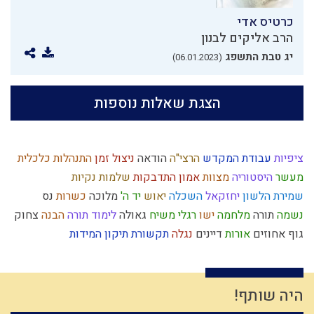
כרטיס אדי
הרב אליקים לבנון
יג טבת התשפג
(06.01.2023)
הצגת שאלות נוספות
ציפיות
עבודת המקדש
הרצי"ה
הודאה
ניצול זמן
התנהלות כלכלית
מעשר
היסטוריה
מצוות
אמון
התדבקות
שלמות
נקיות
שמירת הלשון
יחזקאל
השכלה
יאוש
יד ה'
מלוכה
כשרות
נס
נשמה
תורה
מלחמה
ישו
רגלי משיח
גאולה
לימוד תורה
הבנה
צחוק
גוף
אחוזים
אורות
דיינים
נגלה
תקשורת
תיקון המידות
טהרת המשפחה
תרבות המערב
כבישה
טבע
ארץ ישראל
אבלות
פוליטיקה
זהירות
מבול
צבאות
חיסרון
ראש השנה
קודש
דחיית סיפוקים
תפילה
עקדת יצחק
קנאה
עבירות
אור
חטא
היה שותף!
מחשבת ישראל
פגם הברית
משפחתיות
עצמאות
טהרה
פלשתים