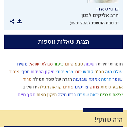
כרטיס אדי
הרב אליקים לבנון
יג טבת התשפג
(06.01.2023)
הצגת שאלות נוספות
חומרות יתירות
רשעות
טבע
קיום
כיעור
סגולת ישראל
משיח
עולם הזה
חב"ד
קודש
יתרו
צבא יהודי
תיקון המידות
יוסף
ציבור
שופר
חרטה
אמונה
שבועות
הגדה של פסח
תפילה
מרור
ארבע כוסות
צחוק
צדיקים
פורים
קריאת מגילה
ירושלים
יציאת מצרים
יראת שמיים
ברית מילה
תיקון חצות
חפץ חיים
הנהגה
השכלה
לג בעומר
ההמון
כלל
כוזרי
חרבן הבית
היתרים
כשרות
תקשורת זוגית
לימוד תורה
עצמאות
משה רבנו
אדמה
בית המקדש
תפילין
חינוך
ציפיות
אותיות
עצל
תפארת
היה שותף!
מחשבת ישראל
ילד תשומת לב
חסד
בכל דרכיך דעהו
חידוש