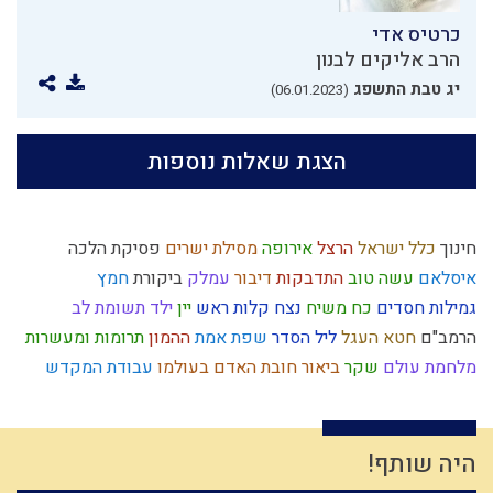
כרטיס אדי
הרב אליקים לבנון
יג טבת התשפג
(06.01.2023)
הצגת שאלות נוספות
חינוך
כלל ישראל
הרצל
אירופה
מסילת ישרים
פסיקת הלכה
איסלאם
עשה טוב
התדבקות
דיבור
עמלק
ביקורת
חמץ
גמילות חסדים
כח משיח
נצח
קלות ראש
יין
ילד תשומת לב
הרמב"ם
חטא העגל
ליל הסדר
שפת אמת
ההמון
תרומות ומעשרות
מלחמת עולם
שקר
ביאור חובת האדם בעולמו
עבודת המקדש
עולם רוחני
אהבה
עצלות
כיעור
הגדה של פסח
כישוף
אברהם אבינו
אורות
חוץ לארץ
ראש השנה
לג בעומר
כנסת ישראל
הרב צבי יהודה
המן
האדמו"ר הזקן
פרוזדור
חסידות
הלכה
היה שותף!
מידה רעה
איזונים
נגלה
יצר הרע
מוסר
מידת הדין
נאמנות
כפירה