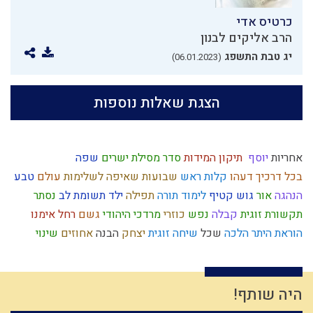
כרטיס אדי
הרב אליקים לבנון
יג טבת התשפג
(06.01.2023)
הצגת שאלות נוספות
אחריות
יוסף
תיקון המידות
סדר מסילת ישרים
שפה
בכל דרכיך דעהו
קלות ראש
שבועות
שאיפה לשלימות
עולם
טבע
הנהגה
אור
גוש קטיף
לימוד תורה
תפילה
ילד תשומת לב
נסתר
תקשורת זוגית
קבלה
נפש
כוזרי
מרדכי היהודי
גשם
רחל אימנו
הוראת היתר
הלכה
שכל
שיחה זוגית
יצחק
הבנה
אחוזים
שינוי
חסידות
רשעות
ותרנות
ארבע כוסות
עבודת ה'
חטא העגל
חטא
קשיים
חמץ
מצוות
מלחמה
הרס
חידוש
טומאה
אורות
תרומות ומעשרות
צום
בריחה מהכבוד
אמון
אנושות
יושר
ברית
היה שותף!
שמירת הלשון
כלל
רצון
חורבן
רוח ה'
השקעה
הודאה
ברית מילה