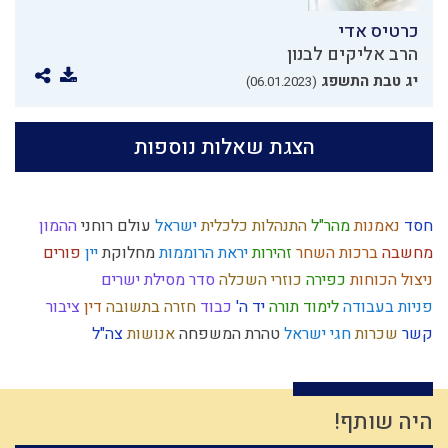
כרטיס אדי
הרב אליקים לבנון
יג טבת התשפג
(06.01.2023)
הצגת שאלות נוספות
חסד
נאמנות
מהר"ל
התנהלות כלכלית
ישראל
עולם רוחני
ההמון
מחשבה
ברכות השחר
זהירות
יראת הרוממות
מחלוקת
יין
פורים
ניצול הכוחות
כפירה
כוזרי
השכלה
סדר מסילת ישרים
פניות בעבודה
לימוד תורה
יד ה'
כבוד
חזרה בתשובה
דין
ציבור
קשר
שכרות
חגי ישראל
טהרת המשפחה
אנושות
צה"ל
תיקון המידות
גוף
משיח
תנ"ך
אמונה
תקשורת זוגית
פסיקת הלכה
טומאה
כישוף
עלייה לארץ
יוסף הצדיק
ממלכה
הוראת היתר
היתרים
גלות
בין אדם לחבירו
יצר הטוב
דמיון
ברית מילה
היה שותף!
נגיף הקורונה
גמילות חסדים
האדמו"ר הזקן
צחוק
אדמה
מנהג