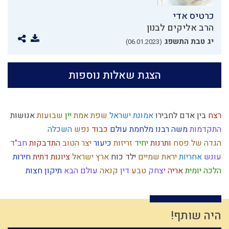
כרטיס אדי
הרב אליקים לבנון
יג טבת התשפג
(06.01.2023)
הצגת שאלות נוספות
רצח
בין אדם לחבירו
אמונת ישראל
שפת אמת
יין
שבועות
אנושות
התקדמות
משה רבנו
מלחמת עולם
כבוד
נפש
השכלה
הגדה של פסח
ותרנות
יחיד
זריזות
כיעור
יצר הטוב
התדבקות
חב"ד
עונש
אחריות
יראת שמיים
ילד כוח
ארץ ישראל
ציונות דתית
חירות
הלכה יומית
אריה
יצחק
טבע
דין
קנאה
עולם הבא
תיקון חצות
מידת הדין
מרדכי היהודי
השקעה
מצרים
זהות ישראלית
יוסף
המן
יראה
משיח
חסידות
בניין האומה
ארבע כוסות
עומק
גבורה
קריאת מגילה
נסתר
האדמו"ר הזקן
מצה
חוויה
לב
גשמי
יהושע
היה שותף!
סיבה
רחל אימנו
ירושלים
גוש קטיף
מפסידים
פרוזדור
עבירות