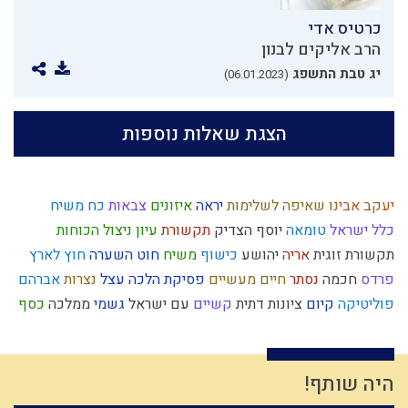
כרטיס אדי
הרב אליקים לבנון
יג טבת התשפג
(06.01.2023)
הצגת שאלות נוספות
יעקב אבינו
שאיפה לשלימות
יראה
איזונים
צבאות
כח משיח
כלל ישראל
טומאה
יוסף הצדיק
תקשורת
עיון
ניצול הכוחות
תקשורת זוגית
אריה
יהושע
כישוף
משיח
חוט השערה
חוץ לארץ
פרדס
חכמה
נסתר
חיים מעשיים
פסיקת הלכה
עצל
נצרות
אברהם
פוליטיקה
קיום
ציונות דתית
קשיים
עם ישראל
גשמי
ממלכה
כסף
החפץ חיים
רשעות
מקבל
אמונה
רוח ה'
משפט
כלל
ישו
אומץ
רמח"ל
יין
אירופה
נשמה
שפה
ציבור
אומה
נרות חנוכה
נבואה
תרבות המערב
ניצול זמן
חרבן הבית
שכרות
נגיף הקורונה
דיבור
היה שותף!
רגלי משיח
סיפור
תיקון חצות
סגולת ישראל
עולם גשמי