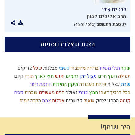
כרטיס אדי
הרב אליקים לבנון
יג טבת התשפג
(06.01.2023)
הצגת שאלות נוספות
שקר
רגלי משיח
בריחה מהכבוד
גשמי
סבלנות
שכל
צדיקים
תפילה
חפץ חיים
ניצול זמן
רחמים
יאוש
חוץ לארץ
תורה
קיום
שבת
עצלות
פניות בעבודה
תיקון המידות
הוראת היתר
בכל דרכיך דעהו
חמץ
כוזרי
גאולה
חיים מעשיים
שכרות
פסח
קומה
ההמון
יצחק
שאול
פלשתים
אבלות
אמת
הלכה יומית
אורים ותומים
מעשר כספים
רוחני
משה רבנו
מנהג
יתרו
מקבל
ארץ ישראל
סיפור
ברכות השחר
גוף
קום עשה
מרדכי היהודי
הגדה של פסח
עבירות
עם ישראל
עבודה זרה
חרבן הבית
היה שותף!
משפחתיות
צום
כיעור
זיכוך
ציבור
התקדמות
משפט
רמח"ל