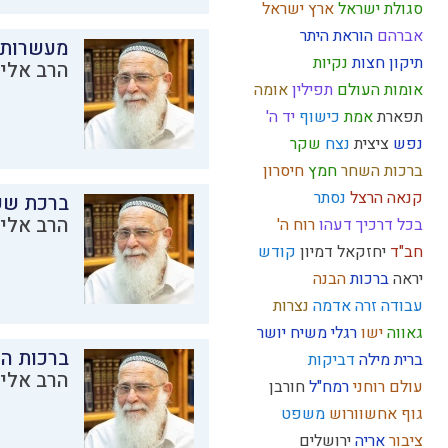
סגולת ישראל
ארץ ישראל
אברהם
הוראת היתר
מעשרות
תיקון חצות
נקיות
הרב אליק
אומות העולם
תפילין
אומה
תפארת
אמת
כישוף
יד ה'
נפש
ציצית
נצח
שקר
ברכות השחר
חמץ
חיסרון
קנאה
הרצל
נסתר
ברכת שע
הרב אליק
בכל דרכיך דעהו
רוח ה'
חב"ד
יחזקאל
דמיון
קודש
יראה
ברכות
הבנה
עבודה זרה
אדמה
נצרות
גאווה
ישו
רגלי משיח
יושר
ברכות ה
ברית מילה
דביקות
הרב אליק
עולם רוחני
רמח"ל
חורבן
גוף
אחשוורוש
משפט
ציבור
אריה
ירושלים