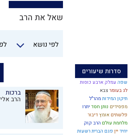
שאל את הרב
לפי נושא
לפי
סדרות שיעורים
שפה
עמלק
ארבע כוסות
לג בעומר
צבא
ברכות
תיקון המידות
מהר"ל
הרב אליק
מפסידים
נותן
חסד
יתרו
פלשתים
אומץ
דיבור
מלחמת עולם
הרב קוק
יחיד
יין
פגם הברית
רשעות