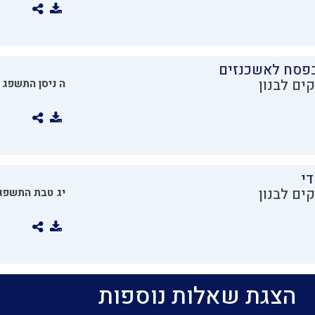
בפסח לאשכנזים
ים לבנון
ה ניסן התשפג
די
ים לבנון
יג טבת התשפג
הצגת שאלות נוספות