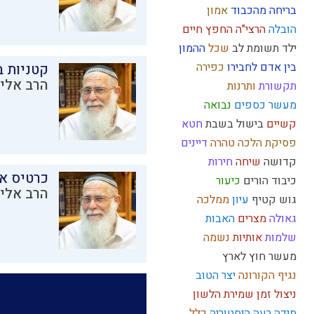
בריחה מהכבוד
אמון
הובלה
הרצי"ה
החפץ חיים
ילד תשומת לב
שכל
ההמון
בין אדם לחבירו
כפירה
קטניות 
הרב אליק
תקשורת
ותרנות
מעשר כספים
נבואה
קשיים
בישול בשבת
חטא
פסיקת הלכה
טהרה
דיינים
קדושה
שיחה
חירות
כרטיס א
כיבוד הורים
כיעור
הרב אליק
גוש קטיף
עיון
ממלכה
גאולה
מצרים
האבות
שלמות
אותיות
נשמה
מעשר
חוץ לארץ
נגיף הקורונה
יצר הטוב
ניצול זמן
שמירת הלשון
מידה רעה
היסטוריה
כלל