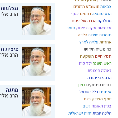
צבאות
תושב"ע
היתרים
מצלמות 
הרב אליק
הרס
טומאה
רחמים
כסף
מחלוקת
הגדה של פסח
עצמאות
עקדת יצחק
חומר
חומרות יתירות
הלכה
אחריות
עלייה לארץ
ציצית ת
כח משיח
חידוש
הרב אליק
חפץ חיים
השקעה
ראש השנה
ילד כוח
גאולה חיצונית
הרב צבי יהודה
דחיית סיפוקים
רצון
מתנה
איזונים
כלל ישראל
הרב אליק
יוסף הצדיק
רצח
בניין האומה
גשם
הלכה יומית
זהות ישראלית