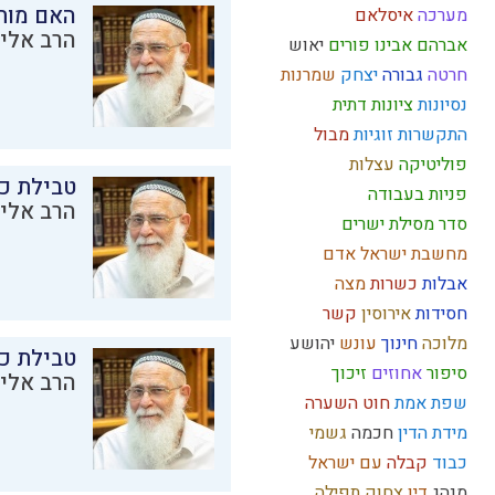
האם מות
מערכה
איסלאם
הרב אליק
אברהם אבינו
פורים
יאוש
חרטה
גבורה
יצחק
שמרנות
נסיונות
ציונות דתית
התקשרות
זוגיות
מבול
פוליטיקה
עצלות
טבילת כל
פניות בעבודה
הרב אליק
סדר מסילת ישרים
מחשבת ישראל
אדם
אבלות
כשרות
מצה
חסידות
אירוסין
קשר
מלוכה
חינוך
עונש
יהושע
טבילת כל
סיפור
אחוזים
זיכוך
הרב אליק
שפת אמת
חוט השערה
מידת הדין
חכמה
גשמי
כבוד
קבלה
עם ישראל
מנהג
דין
צחוק
תפילה