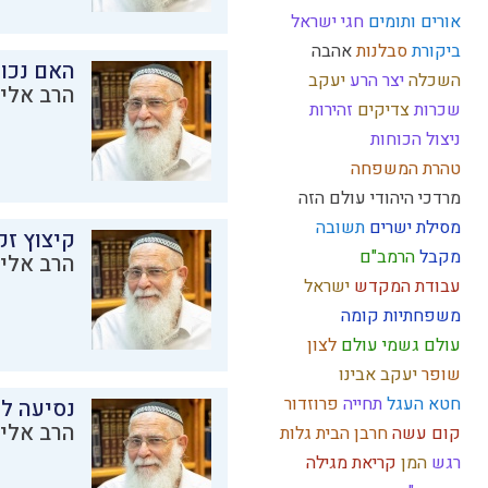
אורים ותומים
חגי ישראל
ביקורת
סבלנות
אהבה
האם נכו
השכלה
יצר הרע
יעקב
הרב אליק
שכרות
צדיקים
זהירות
ניצול הכוחות
טהרת המשפחה
מרדכי היהודי
עולם הזה
מסילת ישרים
תשובה
קיצוץ זק
מקבל
הרמב"ם
הרב אליק
עבודת המקדש
ישראל
משפחתיות
קומה
עולם גשמי
עולם
לצון
שופר
יעקב אבינו
חטא העגל
תחייה
פרוזדור
נסיעה לז
הרב אליק
קום עשה
חרבן הבית
גלות
רגש
המן
קריאת מגילה