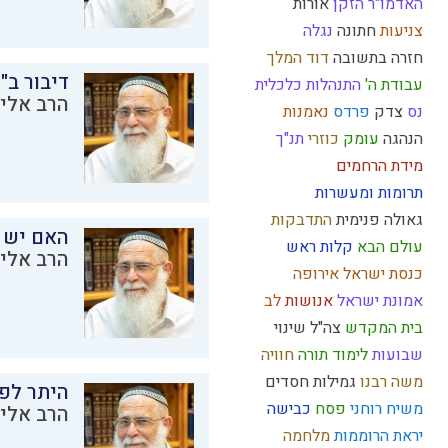
האדמו"ר הזקן
אורות
צניעות
חתונה
נגלה
חזרה בתשובה
דוד המלך
דיבור ב"
עבודת ה'
התנהלות כלכלית
הרב אליק
נס
צדק
פרדס
נאמנות
הנהגה
עומק
כוזרי
תנ"ך
מידת הרחמים
תרומות ומעשרות
גאולה פנימית
התדבקות
האם יש 
עולם הבא
קלות ראש
הרב אליק
כנסת ישראל
אירופה
אמונת ישראל
אנושות
לב
בית המקדש
צה"ל
שינוי
שבועות
לימוד תורה
חוויה
משה רבנו
גמילות חסדים
היתר לפר
משיח
רוחני
פסח
כבישה
הרב אליק
יראת הרוממות
מלחמה