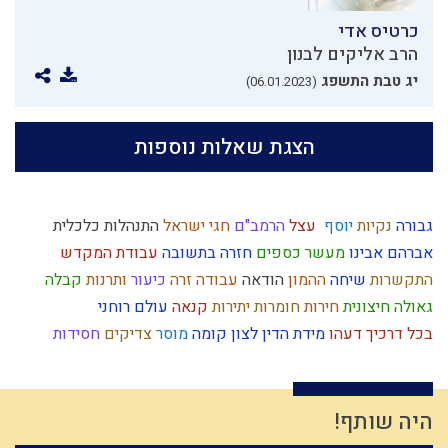
כרטיס אדי
הרב אליקים לבנון
יג טבת התשפג
(06.01.2023)
הצגת שאלות נוספות
גבורה
נקיות
יוסף
עצל
הרמב"ם
חגי ישראל
התנהלות כלכלית
אברהם אבינו
מעשר כספים
חזרה בתשובה
עבודת המקדש
התקשרות
שיחה
ההמון
הודאה
עבודה זרה
כיעור
ותרנות
קבלה
גאולה חיצונית
חירות
חומרות יתירות
קנאה
עולם רוחני
בכל דרכיך דעהו
מידת הדין
לצון
קומה
מוסר
צדיקים
חסידות
הרצי"ה
אחריות
הלכה
הרב קוק
תרבות המערב
חיים מעשיים
טהרת המשפחה
תפארת
רחל אימנו
השכלה
בין אדם לחבירו
מלוכה
הגדה של פסח
גשמי
אחוזים
אירוסין
רוח ה'
צחוק
היה שותף!
חרבן הבית
יראת שמיים
חטא
יצחק
קשיים
נאמנות
תפילה