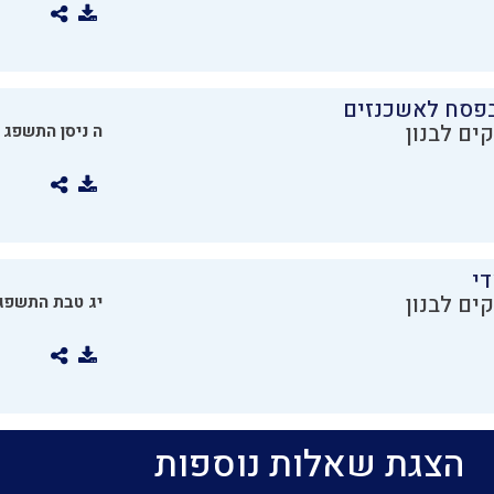
בפסח לאשכנזים
ים לבנון
ה ניסן התשפג
די
ים לבנון
יג טבת התשפג
הצגת שאלות נוספות