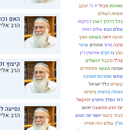
נאמנות
מבול
יד ה'
יעקב
אומות העולם
האם נכו
בכל דרכיך דעהו
דביקות
הרב אליק
עולם הבא
עולם רוחני
חרטה
יראה
משפט
חמץ
סיבה
מרור
אחוזים
שינוי
המן
צדוקים
אירוסין
דין
צה"ל
מקבל
ירושלים
קיצוץ זק
אמונה
מעשר
מפסידים
הרב אליק
עונש
שמרנות
תשובה
קשיים
כלל ישראל
גאולה פנימית
ציפיות
דוד המלך
חיסרון
יחזקאל
יצר הרע
מחשבה
יאוש
נסיעה לז
הרב אליק
כבוד
כיעור
יושר
יצר הטוב
תנ"ך
עולם הזה
תחייה