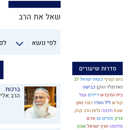
שאל את הרב
לפי נושא
לפי
סדרות שיעורים
גוש קטיף
כנסת ישראל
לב
האדמו"ר הזקן
כבישה
ברכות
בית המקדש
דיינים
עצל
הרב אליק
קודש
ליל הסדר
רצח
נותן
שבת
חכמה
גלות
הרב קוק
צדק
פורים
נס
אדם
מלחמה
ארץ ישראל
אמון