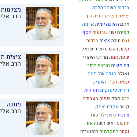
ברכות השחר
הלכה
מצלמות 
הרב אליק
יציאת מצרים
חוויה
גוף
אהבה
הלכה יומית
אדמה
כפירה
ישו
שבועות
כסף
נצח
תורה
ציצית
ברכות
קלות ראש
סגולת ישראל
ציצית ת
שפת אמת
מרדכי היהודי
הרב אליק
כח משיח
הוראת היתר
גאולה
הגדה של פסח
קנאה
חב"ד
היתרים
דחיית סיפוקים
חסידות
הרס
חסד
פניות בעבודה
מתנה
קשר
עקדת יצחק
הרב אליק
ציונות דתית
ילד כוח
יהושע
ראש השנה
אור
נסתר
התקדמות
היסטוריה