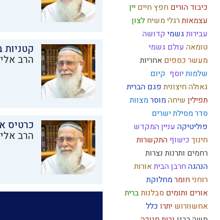
כיבוד הורים
חפץ חיים
יין
עצמאות
רגלי משיח
לצון
עבירות
גשמי
קדושה
טומאה
עולם גשמי
קטניות 
הרב אליק
מעשר כספים
אחריות
שלמות
יוסף
קיום
גאולה חיצונית
פגם הברית
תפילין
שיחה
מוסר
מצוות
סדר מסילת ישרים
כרטיס א
פוליטיקה
עניין המקדש
הרב אליק
חינוך
כישוף
התקשרות
רחמים
ותרנות
נצרות
הנהגה
חרבן הבית
אורות
רוחני
חומר
מחלוקת
אורים ותומים
סבלנות
ברית
אחשוורוש
יתרו
כלל
משה רבנו
נרות חנוכה