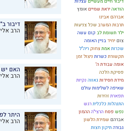
דיבור
חיים מעשיים
עצלות
הודאה
יראת שמיים
אומץ
אברהם אבינו
דיבור ב"
תרבות המערב
שכל
צניעות
הרב אליק
ילד תשומת לב
קום עשה
צום
יחיד
בניין האומה
שכרות
אמת
צחוק
ריה"ל
תקשורת
כשרות
ניצול זמן
אומה
עבודת ה'
האם יש 
פסיקת הלכה
הרב אליק
מידת חסידות
גאווה
נקיות
שאיפה לשלימות
עולם
תפארת
זהירות
התנהלות כלכלית
רגש
נפש
פסח
הרצי"ה
ההמון
היתר לפר
אברהם
שמירת הלשון
הרב אליק
גבורה
תיקון חצות