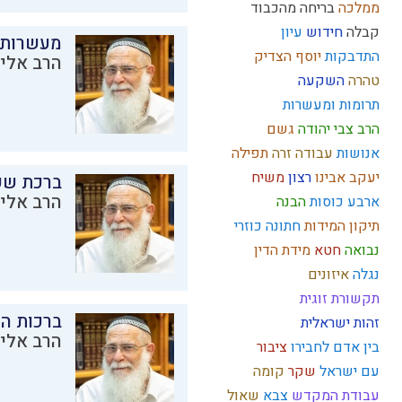
ממלכה
בריחה מהכבוד
קבלה
חידוש
עיון
מעשרות
התדבקות
יוסף הצדיק
הרב אליק
טהרה
השקעה
תרומות ומעשרות
הרב צבי יהודה
גשם
אנושות
עבודה זרה
תפילה
יעקב אבינו
רצון
משיח
ברכת שע
הרב אליק
ארבע כוסות
הבנה
תיקון המידות
חתונה
כוזרי
נבואה
חטא
מידת הדין
נגלה
איזונים
תקשורת זוגית
ברכות ה
זהות ישראלית
הרב אליק
בין אדם לחבירו
ציבור
עם ישראל
שקר
קומה
עבודת המקדש
צבא
שאול