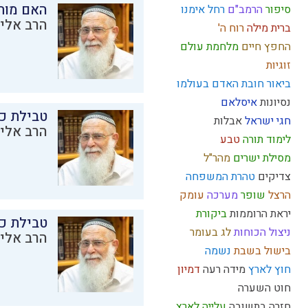
האם מות
סיפור
הרמב"ם
רחל אימנו
הרב אליק
ברית מילה
רוח ה'
החפץ חיים
מלחמת עולם
זוגיות
ביאור חובת האדם בעולמו
נסיונות
איסלאם
טבילת כל
חגי ישראל
אבלות
הרב אליק
לימוד תורה
טבע
מסילת ישרים
מהר"ל
צדיקים
טהרת המשפחה
הרצל
שופר
מערכה
עומק
יראת הרוממות
ביקורת
טבילת כל
ניצול הכוחות
לג בעומר
הרב אליק
בישול בשבת
נשמה
חוץ לארץ
מידה רעה
דמיון
חוט השערה
חזרה בתשובה
עלייה לארץ