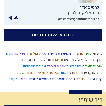
כרטיס אדי
הרב אליקים לבנון
יג טבת התשפג
(06.01.2023)
הצגת שאלות נוספות
כישוף
פסח
פרוזדור
תקשורת זוגית
חטא
ניצול זמן
השקעה
אמון
ארץ ישראל
גאולה פנימית
תפארת
תפילה
יצר הרע
צבא
אומות העולם
התקדמות
ארבע כוסות
עבודת המקדש
בית המקדש
חסידות
צניעות
שאיפה לשלימות
מרור
הלכה
קום עשה
אחוזים
טהרה
נשמה
סדר מסילת ישרים
הבנה
ביקורת
אמת
עצלות
כיעור
מלחמת עולם
מעשר כספים
נרות חנוכה
עקדת יצחק
זהות ישראלית
חרבן הבית
ניצול הכוחות
מידת חסידות
אברהם
מרדכי היהודי
שינוי
דיינים
יושר
גוש קטיף
ריה"ל
גבורה
היה שותף!
נצח
היסטוריה
יתרו
יד ה'
נסיונות
חוט השערה
עולם הבא
שיחה