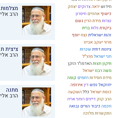
חידוש
יראה
צדוקים
יצחק
מצלמות 
הרב אליק
כישוף
אחוזים
חיסרון
נצרות
מידת הדין
גשם
ביקורת
גלות
ברית
זהות ישראלית
נצח
יוסף
מרור
יעקב אבינו
ציצית ת
ציונות דתית
שכרות
הרב אליק
חגי ישראל
מהר"ל
תיקון חצות
האדמו"ר הזקן
משה רבנו
ישראל
מידת חסידות
רחמים
קומה
יחזקאל
נפש
דין
אירופה
מתנה
כנסת ישראל
כלל
השקעה
הרב אליק
הרב קוק
דיינים
רוחני
אריה
חכמה
כיבוד הורים
נבואה
התקשרות
מלוכה