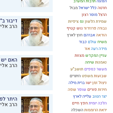
הנהגה
תרבות המערב
חרטה
כלל ישראל
מבול
הרצל
מוסר
רצון
דיבור ב"
שמירת הלשון
נס
ציפיות
הרב אליק
גבורה
פרוזדור
גוש קטיף
הודאה
אברהם
חוץ לארץ
משיח
עולם
כבוד
מידה רעה
אור
עניין המקדש
מצוות
האם יש 
נאמנות
שיחה
הרב אליק
מעשר כספים
תושב"ע
שבועות
משפט
היתרים
ניצול זמן
ישו
ברית מילה
חירות
פורים
שופר
שפה
יצר הטוב
עלייה לארץ
היתר לפר
הלכה יומית
חפץ חיים
הרב אליק
יראת הרוממות
השכלה