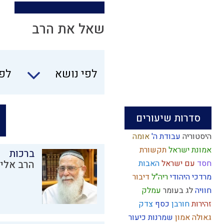
שאל את הרב
לפי נושא
לפי
סדרות שיעורים
היסטוריה
עבודת ה'
אומה
אמונת ישראל
תקשורת
ברכות
חסד
עם ישראל
האבות
הרב אליק
מרדכי היהודי
ריה"ל
דיבור
חוויה
לג בעומר
עמלק
זהירות
חורבן
כסף
צדק
גאולה
אמון
שמרנות
כיעור