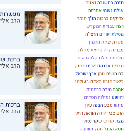
חזרה בתשובה
גאווה
עולם גשמי
אחריות
מעשרות
צדיקים
ברכות
תנ"ך
חומר
הרב אליק
רצח
עבודת המקדש
מסילת ישרים
הרצי"ה
עקדת יצחק
ההמון
עבודה זרה
קריאת מגילה
מלחמת עולם
קלות ראש
ברכת שע
הרב אליק
מצרים
אברהם אבינו
צחוק
כח משיח
נותן
ארץ ישראל
ביאור חובת האדם בעולמו
אהבה
מידת הרחמים
יהושע
גמילות חסדים
ברכות ה
עונש
טבע
הבנה
עיון
הרב אליק
הרב צבי יהודה
הוראת היתר
מצה
קודש
שקר
נסתר
חטא העגל
חמץ
תשובה