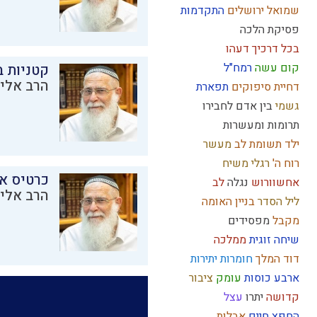
שמואל
ירושלים
התקדמות
פסיקת הלכה
בכל דרכיך דעהו
קום עשה
רמח"ל
קטניות 
הרב אליק
דחיית סיפוקים
תפארת
גשמי
בין אדם לחבירו
תרומות ומעשרות
ילד תשומת לב
מעשר
רוח ה'
רגלי משיח
כרטיס א
אחשוורוש
נגלה
לב
הרב אליק
ליל הסדר
בניין האומה
מקבל
מפסידים
שיחה זוגית
ממלכה
דוד המלך
חומרות יתירות
ארבע כוסות
עומק
ציבור
קדושה
יתרו
עצל
החפץ חיים
אבלות