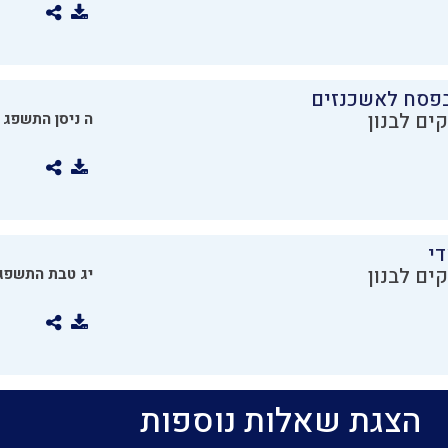
בפסח לאשכנזים
ים לבנון
ה ניסן התשפג
די
ים לבנון
יג טבת התשפג
הצגת שאלות נוספות