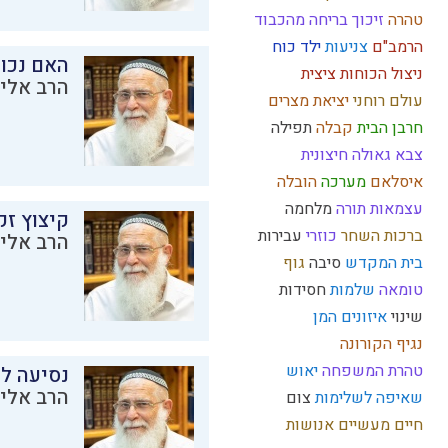
טהרה
זיכוך
בריחה מהכבוד
הרמב"ם
צניעות
ילד כוח
האם נכו
ניצול הכוחות
ציצית
הרב אליק
עולם רוחני
יציאת מצרים
חרבן הבית
קבלה
תפילה
צבא
גאולה חיצונית
איסלאם
מערכה
הובלה
עצמאות
תורה
מלחמה
קיצוץ זק
ברכות השחר
כוזרי
עבירות
הרב אליק
בית המקדש
סיבה
גוף
טומאה
שלמות
חסידות
שינוי
איזונים
המן
נגיף הקורונה
טהרת המשפחה
יאוש
נסיעה לז
הרב אליק
שאיפה לשלימות
צום
חיים מעשיים
אנושות