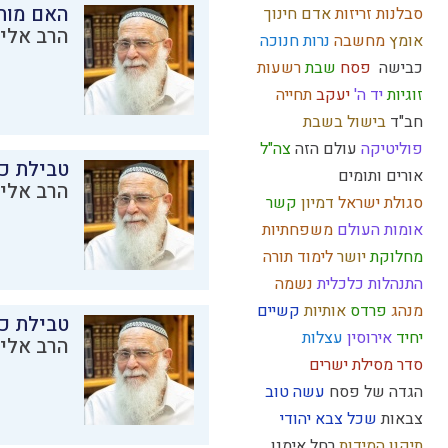
האם מות
סבלנות
זריזות
אדם
חינוך
הרב אליק
אומץ
מחשבה
נרות חנוכה
כבישה
פסח
שבת
רשעות
זוגיות
יד ה'
יעקב
תחייה
חב"ד
בישול בשבת
פוליטיקה
עולם הזה
צה"ל
טבילת כל
אורים ותומים
הרב אליק
סגולת ישראל
דמיון
קשר
אומות העולם
משפחתיות
מחלוקת
יושר
לימוד תורה
התנהלות כלכלית
נשמה
מנהג
פרדס
אותיות
קשיים
טבילת כל
יחיד
אירוסין
עצלות
הרב אליק
סדר מסילת ישרים
הגדה של פסח
עשה טוב
צבאות
שכל
צבא יהודי
תיקון המידות
רחל אימנו