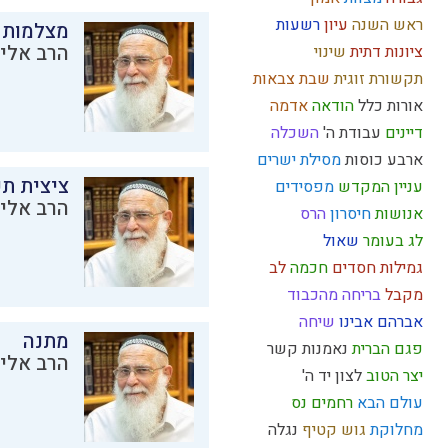
ראש השנה
עיון
רשעות
מצלמות 
הרב אליק
ציונות דתית
שינוי
תקשורת זוגית
שבת
צבאות
אורות
כלל
הודאה
אדמה
דיינים
עבודת ה'
השכלה
ארבע כוסות
מסילת ישרים
ציצית ת
עניין המקדש
מפסידים
הרב אליק
אנושות
חיסרון
הרס
לג בעומר
שאול
גמילות חסדים
חכמה
לב
מקבל
בריחה מהכבוד
אברהם אבינו
שיחה
מתנה
פגם הברית
נאמנות
קשר
הרב אליק
יצר הטוב
לצון
יד ה'
עולם הבא
רחמים
נס
מחלוקת
גוש קטיף
נגלה