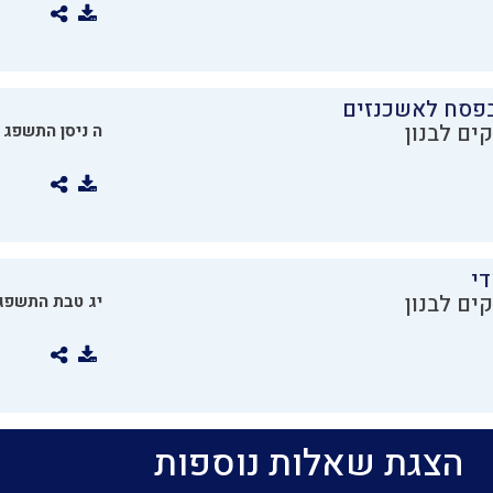
בפסח לאשכנזים
ים לבנון
ה ניסן התשפג
די
ים לבנון
יג טבת התשפג
הצגת שאלות נוספות