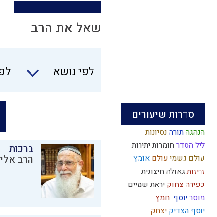
שאל את הרב
לפי נושא
לפי
סדרות שיעורים
הנהגה
תורה
נסיונות
ליל הסדר
חומרות יתירות
ברכות
עולם גשמי
עולם
אומץ
הרב אליק
זריזות
גאולה חיצונית
כפירה
צחוק
יראת שמיים
מוסר
יוסף
חמץ
יוסף הצדיק
יצחק