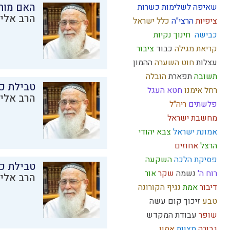
האם מות
שאיפה לשלימות
כשרות
הרב אליק
ציפיות
הרצי"ה
כלל ישראל
כבישה
חינוך
נקיות
קריאת מגילה
כבוד
ציבור
עצלות
חוט השערה
ההמון
תשובה
תפארת
הובלה
טבילת כל
רחל אימנו
חטא העגל
הרב אליק
פלשתים
ריה"ל
מחשבת ישראל
אמונת ישראל
צבא יהודי
הרצל
אחוזים
פסיקת הלכה
השקעה
טבילת כל
רוח ה'
נשמה
שקר
אור
הרב אליק
דיבור
אמת
נגיף הקורונה
טבע
זיכוך
קום עשה
שופר
עבודת המקדש
גבורה
מצוות
אמון