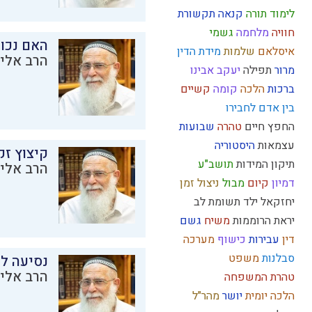
לימוד תורה
קנאה
תקשורת
חוויה
מלחמה
גשמי
האם נכו
איסלאם
שלמות
מידת הדין
הרב אליק
מרור
תפילה
יעקב אבינו
ברכות
הלכה
קומה
קשיים
בין אדם לחבירו
החפץ חיים
טהרה
שבועות
עצמאות
היסטוריה
קיצוץ זק
תיקון המידות
תושב"ע
הרב אליק
דמיון
קיום
מבול
ניצול זמן
יחזקאל
ילד תשומת לב
יראת הרוממות
משיח
גשם
דין
עבירות
כישוף
מערכה
סבלנות
משפט
נסיעה לז
הרב אליק
טהרת המשפחה
הלכה יומית
יושר
מהר"ל