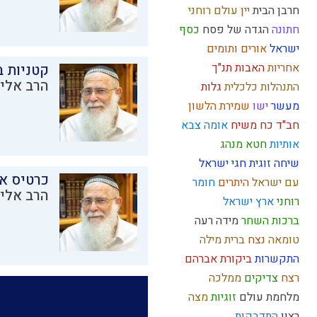
חרבן הבית
יין
עולם רוחני
חתונה
הגדה של פסח
כסף
ישראל
אורים ותומים
אחריות
האבות
תנ"ך
קטניות 
הרב אליק
התנהלות כלכלית
גלות
מעשר
ישו
שמירת הלשון
חב"ד
כח משיח
אומה
צבא
אותיות
חטא
מנהג
שיחה זוגית
חגי ישראל
כרטיס א
עם ישראל
היתרים
חומר
הרב אליק
רוחני
ארץ ישראל
ברכות השחר
מידה רעה
טומאה
נצח
ברית מילה
התקשרות
ביקורת
אברהם
רצח
צדיקים
ממלכה
מלחמת עולם
זוגיות
מצה
רצון
התדבקות