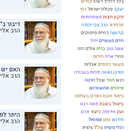
בכל דרכיך דעהו
קודש
יעקב
סגולת ישראל
גוף
תיקון חצות
משפחתיות
דיבור ב"
פרוזדור
הרב צבי יהודה
הרב אליק
קדושה
דחיית סיפוקים
חיים מעשיים
יחיד
עשה טוב
ברית
עולם הזה
כוזרי
אריה
חירות
מעשר כספים
אבלות
האם יש 
חורבן
גאווה
פניות בעבודה
הרב אליק
רגש
חסד
שכל
חרטה
איזונים
אחשוורוש
ביאור חובת האדם בעולמו
בישול בשבת
משה רבנו
המן
אירופה
כיעור
אדם
היתר לפר
חידוש
נותן
שמואל
הרב אליק
רגלי משיח
צה"ל
ציצית