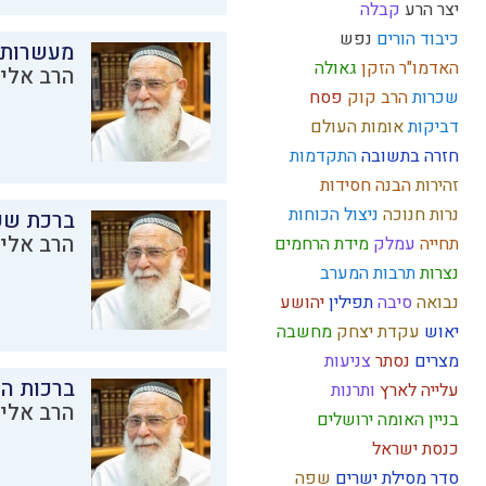
יצר הרע
קבלה
כיבוד הורים
נפש
מעשרות
האדמו"ר הזקן
גאולה
הרב אליק
שכרות
הרב קוק
פסח
דביקות
אומות העולם
חזרה בתשובה
התקדמות
זהירות
הבנה
חסידות
נרות חנוכה
ניצול הכוחות
ברכת שע
הרב אליק
תחייה
עמלק
מידת הרחמים
נצרות
תרבות המערב
נבואה
סיבה
תפילין
יהושע
יאוש
עקדת יצחק
מחשבה
מצרים
נסתר
צניעות
ברכות ה
עלייה לארץ
ותרנות
הרב אליק
בניין האומה
ירושלים
כנסת ישראל
סדר מסילת ישרים
שפה