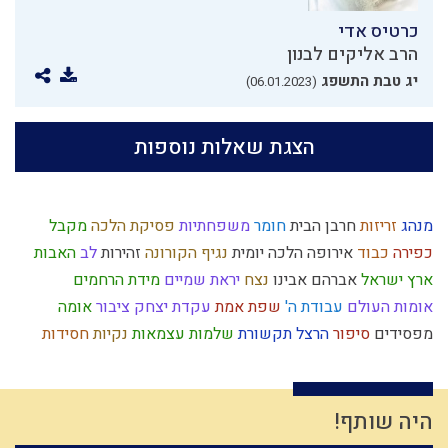
כרטיס אדי
הרב אליקים לבנון
יג טבת התשפג
(06.01.2023)
הצגת שאלות נוספות
מנהג
זריזות
חרבן הבית
חומר
משפחתיות
פסיקת הלכה
מקבל
כפירה
כבוד
אירופה
הלכה יומית
נגיף הקורונה
זהירות
לב
האבות
ארץ ישראל
אברהם אבינו
נצח
יראת שמיים
מידת הרחמים
אומות העולם
עבודת ה'
שפת אמת
עקדת יצחק
ציבור
אומה
מפסידים
סיפור
הרצל
תקשורת
שלמות
עצמאות
נקיות
חסידות
חטא
התקשרות
רשעות
רמח"ל
גאולה
ציונות דתית
מצוות
טומאה
מעשר כספים
חומרות יתירות
נצרות
עבודה זרה
בישול בשבת
נותן
עולם
ריה"ל
מרור
מידת חסידות
משה רבנו
תרבות המערב
אותיות
היה שותף!
קנאה
אורות
צחוק
ברכות
דיינים
זהות ישראלית
תיקון המידות