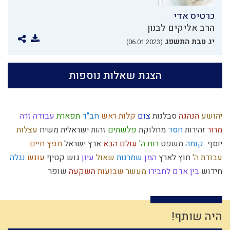
כרטיס אדי
הרב אליקים לבנון
יג טבת התשפג
(06.01.2023)
הצגת שאלות נוספות
יהושע
הנהגה
סבלנות
צום
קלות ראש
חב"ד
תפארת
עבודה זרה
מרור
זהירות
חסד
מחלוקת
פלשתים
זהות ישראלית
משיח
עצלות
יוסף
קומה
משפט
רוח ה'
עולם הבא
ארץ ישראל
חפץ חיים
עבודת ה'
חוץ לארץ
המן
שמרנות
שאול
עיון
גוש קטיף
עונש
נגלה
חידוש
בין אדם לחבירו
מעשר
שבועות
השקעה
שופר
עקדת יצחק
רצח
הלכה יומית
איסלאם
לימוד תורה
תקשורת
שלמות
גאולה חיצונית
אורים ותומים
שכרות
טהרה
הוראת היתר
פסח
מסילת ישרים
מלחמת עולם
גאווה
אברהם
תפילין
חתונה
היה שותף!
משה רבנו
יד ה'
תרבות המערב
נרות חנוכה
קדושה