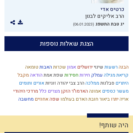
כרטיס אדי
הרב אליקים לבנון
יג טבת התשפג
(06.01.2023)
הצגת שאלות נוספות
הבנה
רשעות
שינוי
ירושלים
אמון
שכרות
האבות
טומאה
קריאת מגילה
עמלק
חירות
חסידות
שפת אמת
הודאה
מקבל
היתרים
סבלנות
ממלכה
הרב צבי יהודה
זוגיות
אורים ותומים
מעשר כספים
אמונה
האדמו"ר הזקן
מצרים
כלל
מרדכי היהודי
אריה
יתרו
ביאור חובת האדם בעולמו
שפה
אחוזים
מחשבה
איזונים
נס
בישול בשבת
ליל הסדר
שיחה
יצר הטוב
נרות חנוכה
נצח
עולם רוחני
כשרות
ילד תשומת לב
חיסרון
צדיקים
תחייה
תפילין
מחשבת ישראל
חזרה בתשובה
מידת חסידות
חכמה
קודש
היה שותף!
עיון
צום
דין
שלמות
ריה"ל
שכל
נגיף הקורונה
עשה טוב
אור
רוח ה'