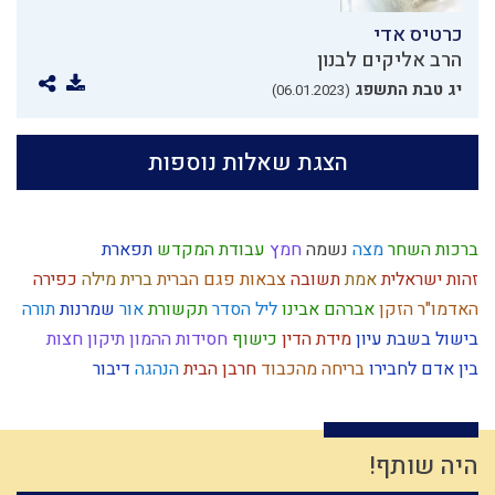
כרטיס אדי
הרב אליקים לבנון
יג טבת התשפג
(06.01.2023)
הצגת שאלות נוספות
ברכות השחר
מצה
נשמה
חמץ
עבודת המקדש
תפארת
זהות ישראלית
אמת
תשובה
צבאות
פגם הברית
ברית מילה
כפירה
האדמו"ר הזקן
אברהם אבינו
ליל הסדר
תקשורת
אור
שמרנות
תורה
בישול בשבת
עיון
מידת הדין
כישוף
חסידות
ההמון
תיקון חצות
בין אדם לחבירו
בריחה מהכבוד
חרבן הבית
הנהגה
דיבור
אורים ותומים
אומות העולם
אירופה
יושר
בניין האומה
סיפור
המן
לב
מרור
צדוקים
כלל ישראל
תיקון המידות
נרות חנוכה
גוש קטיף
ברית
ארבע כוסות
קשיים
ציצית
קשר
נפש
הבנה
היה שותף!
תרומות ומעשרות
ירושלים
איזונים
עולם הזה
אדם
זוגיות
שפה