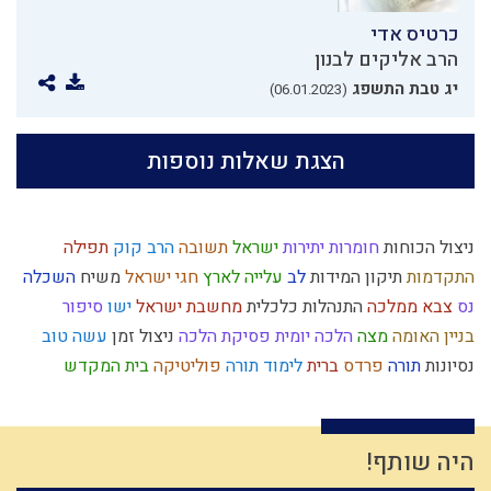
כרטיס אדי
הרב אליקים לבנון
יג טבת התשפג
(06.01.2023)
הצגת שאלות נוספות
ניצול הכוחות
חומרות יתירות
ישראל
תשובה
הרב קוק
תפילה
התקדמות
תיקון המידות
לב
עלייה לארץ
חגי ישראל
משיח
השכלה
נס
צבא
ממלכה
התנהלות כלכלית
מחשבת ישראל
ישו
סיפור
בניין האומה
מצה
הלכה יומית
פסיקת הלכה
ניצול זמן
עשה טוב
נסיונות
תורה
פרדס
ברית
לימוד תורה
פוליטיקה
בית המקדש
מהר"ל
עם ישראל
ברית מילה
הרצי"ה
כלל
יאוש
נצרות
יחזקאל
יוסף
האדמו"ר הזקן
עקדת יצחק
חב"ד
ראש השנה
ילד כוח
דוד המלך
יד ה'
מוסר
עולם
סגולת ישראל
חיסרון
שינוי
שמואל
היה שותף!
צום
זוגיות
החפץ חיים
צניעות
פלשתים
אנושות
קדושה
יעקב