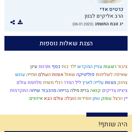
כרטיס אדי
הרב אליקים לבנון
יג טבת התשפג
(06.01.2023)
הצגת שאלות נוספות
ציבור
רשעות
עניין המקדש
ילד כוח
כסף
ותרנות
עיון
שאיפה לשלימות
פוליטיקה
שאול
אומות העולם
תחייה
עונש
צחוק
מצוות
עלייה לארץ
ליל הסדר
רגלי משיח
מלחמת עולם
ציצית
צדיקים
קנאה
ברית מילה
בריחה מהכבוד
שיחה
התקדמות
יין
הרצל
עומק
נותן
חסידות
הובלה
עולם הבא
איזונים
בית המקדש
ישראל
גוף
תקשורת
קריאת מגילה
מלוכה
ניצול זמן
עבודת המקדש
גאווה
מחשבת ישראל
שכל
נס
טבע
ברית
יראה
כנסת ישראל
תושב"ע
מעשר
אדמה
עצלות
משיח
מצרים
גשם
היה שותף!
כפירה
כשרות
אנושות
קיום
מצה
קלות ראש
עבירות
עצל