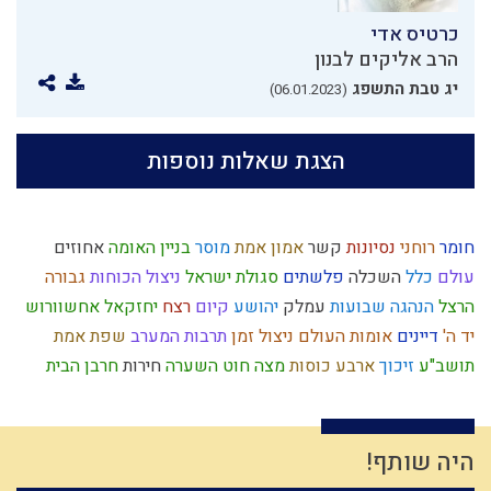
כרטיס אדי
הרב אליקים לבנון
יג טבת התשפג
(06.01.2023)
הצגת שאלות נוספות
חומר
רוחני
נסיונות
קשר
אמון
אמת
מוסר
בניין האומה
אחוזים
עולם
כלל
השכלה
פלשתים
סגולת ישראל
ניצול הכוחות
גבורה
הרצל
הנהגה
שבועות
עמלק
יהושע
קיום
רצח
יחזקאל
אחשוורוש
יד ה'
דיינים
אומות העולם
ניצול זמן
תרבות המערב
שפת אמת
תושב"ע
זיכוך
ארבע כוסות
מצה
חוט השערה
חירות
חרבן הבית
קנאה
בין אדם לחבירו
התדבקות
דין
נגלה
דוד המלך
עבירות
חטא העגל
תנ"ך
ישראל
חטא
ברית מילה
התקדמות
ציצית
בית המקדש
השקעה
בישול בשבת
שפה
איזונים
עומק
היה שותף!
ציונות דתית
סבלנות
הרס
נס
גשם
כלל ישראל
רגש
אומה