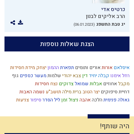
כרטיס אדי
הרב אליקים לבנון
יג טבת התשפג
(06.01.2023)
הצגת שאלות נוספות
איסלאם
אורות
אורים ותומים
תפארת
ההמון
יצחק
מידת חסידות
רחל אימנו
קבלה
יחיד
דין
צבא יהודי
שלמות
מעשר כספים
גוף
מקבל
אחוזים
אבלות
שמואל
צדוקים
נצח
חסידות
דחיית סיפוקים
יצר הטוב
ברית מילה
תושב"ע
נשמה
האבות
גאולה פנימית
הלכה
אהבה
ניצול זמן
ליל הסדר
סיפור
צניעות
נקיות
טהרה
יוסף
יין
לימוד תורה
עיון
נסתר
תרומות ומעשרות
מערכה
שפה
היתרים
שופר
משיח
עצלות
מפסידים
שכרות
מחשבה
רשעות
חרבן הבית
מחלוקת
הודאה
יעקב
בריחה מהכבוד
היה שותף!
ניצול הכוחות
תקשורת
הוראת היתר
מצה
גאווה
תיקון חצות