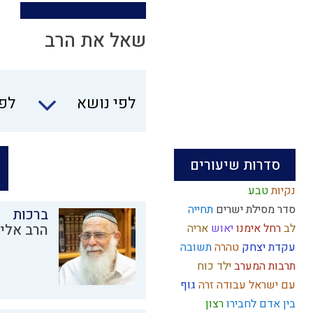
שאל את הרב
לפי נושא
לפי
סדרות שיעורים
נקיות
טבע
סדר מסילת ישרים
תחייה
ברכות
לב
רחל אימנו
יאוש
אריה
הרב אליק
עקדת יצחק
טהרה
תשובה
תרבות המערב
ילד כוח
עם ישראל
עבודה זרה
גוף
בין אדם לחבירו
רצון