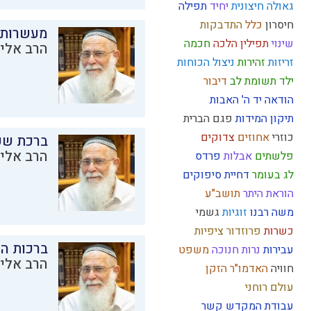
גאולה חיצונית
יחיד
תפילה
חיסרון
כלל
התדבקות
מעשרות
שינוי
תפילין
הלכה
חכמה
הרב אליק
זריזות
זהירות
ניצול הכוחות
ילד תשומת לב
דיבור
הודאה
יד ה'
האבות
תיקון המידות
פגם הברית
כוזרי
אחוזים
צדוקים
ברכת שע
הרב אליק
פלשתים
אבלות
פרדס
לג בעומר
דחיית סיפוקים
הוראת היתר
תושב"ע
משה רבנו
זוגיות
גשמי
כשרות
פרוזדור
ציפיות
ברכות ה
עבירות
נרות חנוכה
משפט
הרב אליק
חוויה
האדמו"ר הזקן
עולם רוחני
עבודת המקדש
קשר