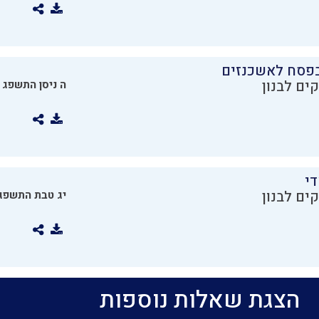
בפסח לאשכנזים
ים לבנון
ה ניסן התשפג
די
ים לבנון
יג טבת התשפג
הצגת שאלות נוספות