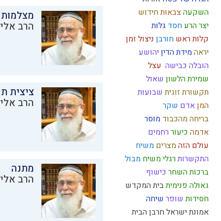
השקעה
צבאות
חידוש
מצלמות 
הרב אליק
יצר הרע
חסד
גלות
קלות ראש
חורבן
ניצול זמן
יראה
מידת הדין
יהושע
הובלה
כבישה
עצל
שמירת הלשון
שאול
ציצית ת
תקשורת זוגית
שבועות
הרב אליק
המן
אדם
שקר
בריחה מהכבוד
מוסר
אדמה
כיעור
רחמים
עולם הזה
מצרים
משיח
התקשרות
רגלי משיח
מבול
מתנה
ברכות השחר
כישוף
הרב אליק
גאולה פנימית
בית המקדש
חסידות
שופר
שיחה
אמונת ישראל
חרבן הבית