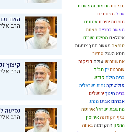
סבלנות
תרומות ומעשרות
שכל
מפסידים
האם נכו
חומרות יתירות
איזונים
הרב אליק
מעשר כספים
מצוות
איסלאם
מסילת ישרים
טומאה
מעשר
חמץ
צניעות
חטא העגל
סיפור
אחשוורוש
עולם
דביקות
קיצוץ זק
שמרנות
יין
חב"ד
הרב אליק
ברית מילה
קודש
פוליטיקה
זהות ישראלית
ברית
חינוך
ירושלים
אברהם אבינו
מנהג
מחשבת ישראל
אירופה
נסיעה לז
הרב אליק
נגיף הקורונה
אירוסין
ההמון
התקדמות
גאווה