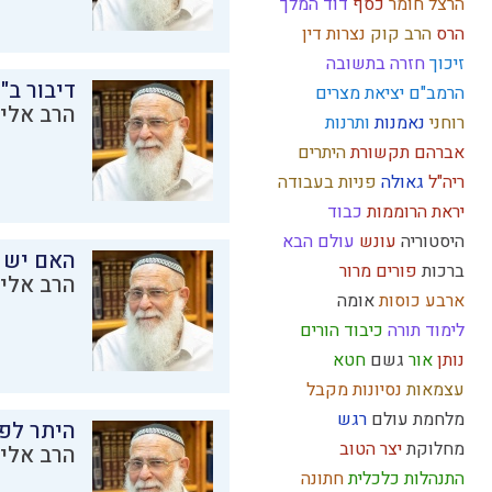
הרצל
חומר
כסף
דוד המלך
הרס
הרב קוק
נצרות
דין
זיכוך
חזרה בתשובה
דיבור ב"
הרמב"ם
יציאת מצרים
הרב אליק
רוחני
נאמנות
ותרנות
אברהם
תקשורת
היתרים
ריה"ל
גאולה
פניות בעבודה
יראת הרוממות
כבוד
היסטוריה
עונש
עולם הבא
האם יש 
ברכות
פורים
מרור
הרב אליק
ארבע כוסות
אומה
לימוד תורה
כיבוד הורים
נותן
אור
גשם
חטא
עצמאות
נסיונות
מקבל
מלחמת עולם
רגש
היתר לפר
מחלוקת
יצר הטוב
הרב אליק
התנהלות כלכלית
חתונה