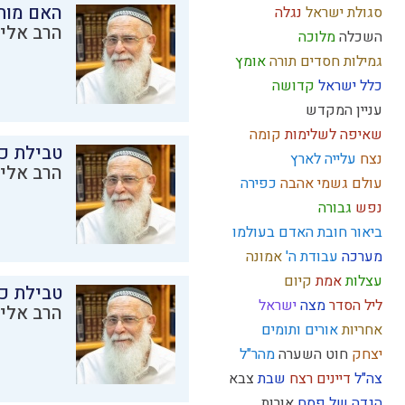
האם מות
סגולת ישראל
נגלה
הרב אליק
השכלה
מלוכה
גמילות חסדים
תורה
אומץ
כלל ישראל
קדושה
עניין המקדש
שאיפה לשלימות
קומה
טבילת כל
נצח
עלייה לארץ
הרב אליק
עולם גשמי
אהבה
כפירה
נפש
גבורה
ביאור חובת האדם בעולמו
מערכה
עבודת ה'
אמונה
עצלות
אמת
קיום
טבילת כל
ליל הסדר
מצה
ישראל
הרב אליק
אחריות
אורים ותומים
יצחק
חוט השערה
מהר"ל
צה"ל
דיינים
רצח
שבת
צבא
הגדה של פסח
אורות