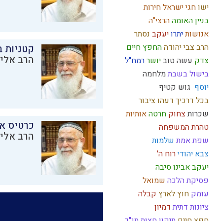
ישו
חגי ישראל
חירות
בניין האומה
הרצי"ה
אנושות
יתרו
יעקב
נסתר
הרב צבי יהודה
החפץ חיים
קטניות 
הרב אליק
צדק
עשה טוב
יושר
רמח"ל
בישול בשבת
מלחמה
יוסף
גוש קטיף
בכל דרכיך דעהו
ציבור
שכרות
צחוק
חרטה
אותיות
כרטיס א
טהרת המשפחה
הרב אליק
שפת אמת
שלמות
צבא יהודי
רוח ה'
יעקב אבינו
סיבה
פסיקת הלכה
שמואל
עומק
חוץ לארץ
קבלה
ציונות דתית
דמיון
חפץ חיים
תיקון חצות
תנ"ך