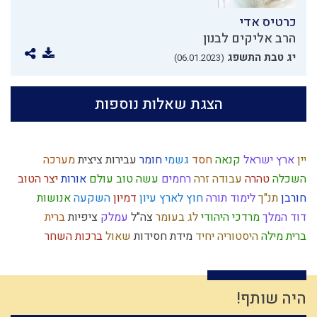
כרטיס אדי
הרב אליקים לבנון
יג טבת התשפג
(06.01.2023)
הצגת שאלות נוספות
יין
ארץ ישראל
קנאה
חסד
גשמי
חומר
עבירות
ציצית
מערכה
השכלה
טהרה
עבודה זרה
רחמים
עשה טוב
עולם
אורות
יצר הטוב
חורבן
תנ"ך
לימוד תורה
חוץ לארץ
עיון
דמיון
השקעה
אנושות
דוד המלך
מרדכי היהודי
לג בעומר
צה"ל
עמלק
ציפיות
ברית
ברית מילה
היסטוריה
יחיד
מידת חסידות
שאול
ברכות השחר
יציאת מצרים
אירוסין
כיעור
משיח
חוט השערה
שלמות
מוסר
זהירות
זהות ישראלית
משפחתיות
עבודת ה'
קריאת מגילה
כבישה
עקדת יצחק
התדבקות
יתרו
נשמה
עולם הזה
זיכוך
מידה רעה
היה שותף!
פורים
שמואל
צום
רגלי משיח
תיקון חצות
היתרים
תפילין
דיבור