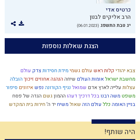
כרטיס אדי
הרב אליקים לבנון
יג טבת התשפג
(06.01.2023)
הצגת שאלות נוספות
צבא יהודי
קלות ראש
עולם גשמי
מידת חסידות
צדק
עולם
מחשבת ישראל
אומות העולם
שיחה
הנהגה
אחוזים
זיכוך
הובלה
עצלות
עלייה לארץ
אדם
שמואל
נגיף הקורונה
נפש
איזונים
סיפור
משפט
משה רבנו
בכל דרכיך דעהו
ההמון
גשם
הגדה של פסח
בניין האומה
כלל
עולם הזה
שאול
משיח
יד ה'
חירות
בית המקדש
פרוזדור
אומה
חגי ישראל
טהרת המשפחה
גאווה
מרור
חכמה
יוסף
עצמאות
תיקון המידות
טומאה
רצון
חוויה
רוח ה'
הוראת היתר
פוליטיקה
נצרות
ברכות השחר
יראת הרוממות
מעשר
כבוד
היה שותף!
החפץ חיים
גאולה
פרדס
שפה
יאוש
פסח
חרטה
האבות
ילד כוח