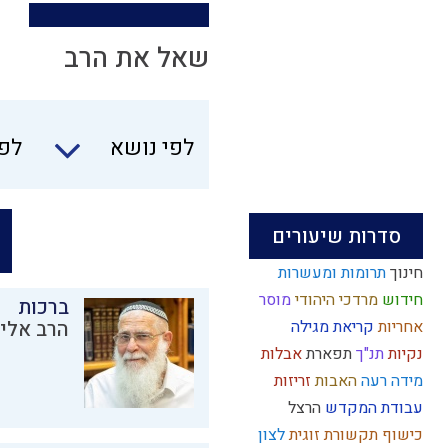
שאל את הרב
לפי נושא
לפי
סדרות שיעורים
חינוך
תרומות ומעשרות
חידוש
מרדכי היהודי
מוסר
ברכות
אחריות
קריאת מגילה
הרב אליק
נקיות
תנ"ך
תפארת
אבלות
מידה רעה
האבות
זריזות
עבודת המקדש
הרצל
כישוף
תקשורת זוגית
לצון