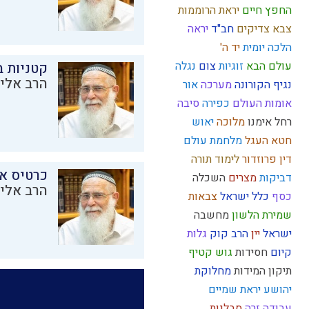
החפץ חיים
יראת הרוממות
צבא
צדיקים
חב"ד
יראה
הלכה יומית
יד ה'
עולם הבא
זוגיות
צום
נגלה
קטניות 
הרב אליק
נגיף הקורונה
מערכה
אור
אומות העולם
כפירה
סיבה
רחל אימנו
מלוכה
יאוש
חטא העגל
מלחמת עולם
דין
פרוזדור
לימוד תורה
כרטיס א
דביקות
מצרים
השכלה
הרב אליק
כסף
כלל ישראל
צבאות
שמירת הלשון
מחשבה
ישראל
יין
הרב קוק
גלות
קיום
חסידות
גוש קטיף
תיקון המידות
מחלוקת
יהושע
יראת שמיים
עבודה זרה
סבלנות