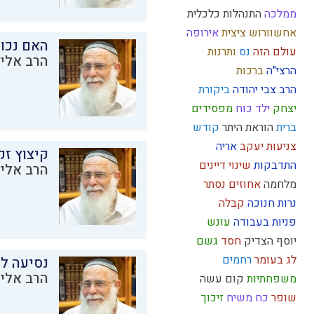
ממלכה
התנהלות כלכלית
אחשוורוש
ציצית
אירופה
האם נכו
עולם הזה
נס
ותרנות
הרב אליק
הרצי"ה
ברכות
הרב צבי יהודה
ביקורת
יצחק
ילד כוח
מפסידים
ברית
הוראת היתר
קודש
צניעות
יעקב
אריה
קיצוץ זק
התדבקות
שינוי
דיינים
הרב אליק
מלחמה
אחוזים
נסתר
נרות חנוכה
קבלה
פניות בעבודה
עונש
יוסף הצדיק
חסד
גשם
לג בעומר
רחמים
נסיעה לז
הרב אליק
משפחתיות
קום עשה
שופר
כח משיח
זיכוך