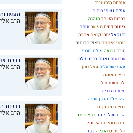
אותיות
היסטוריה
עולם גשמי
רוח ה'
מעשרות
ברכות השחר
הנהגה
הרב אליק
ציונות דתית
מעשר
אומה
יחזקאל
יתרו
קנאה
אהבה
רוחני
איזונים
ניצול הכוחות
תורה
נבואה
עולם רוחני
שבועות
גאווה
ברית מילה
ברכת שע
הרב אליק
זהות ישראלית
עצל
נותן
בניין האומה
ילד תשומת לב
יציאת מצרים
האדמו"ר הזקן
שפה
ברכות ה
דחיית סיפוקים
הרב אליק
הגדה של פסח
חפץ חיים
מידת חסידות
אירוסין
פלשתים
הובלה
כבוד