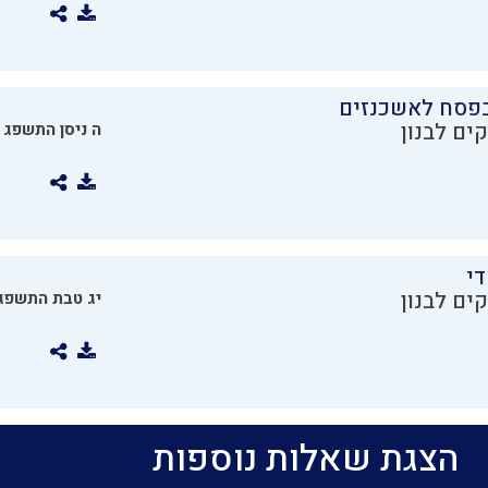
בפסח לאשכנזים
ים לבנון
ה ניסן התשפג
די
ים לבנון
יג טבת התשפג
הצגת שאלות נוספות