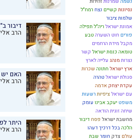
נשמה
שמרנות
זהירות
נסיונות
קשיים
נצח
רמח"ל
שלמות
ציבור
דיבור ב"
אמונת ישראל
ריה"ל
תפילה
הרב אליק
פורים
חוט השערה
טבע
מקבל
מידת הרחמים
טומאה
כנסת ישראל
קשר
נצרות
מנהג
עלייה לארץ
ארץ ישראל
חתונה
שכרות
האם יש 
סגולת ישראל
טהרה
הרב אליק
עקדת יצחק
אדמה
עם ישראל
ציפיות
רשעות
משפט
יעקב אבינו
עומק
שיחה זוגית
הודאה
מחשבת ישראל
פסח
דיבור
היתר לפר
הלכה
בכל דרכיך דעהו
הרב אליק
עולם
צדק
חומר
שבת