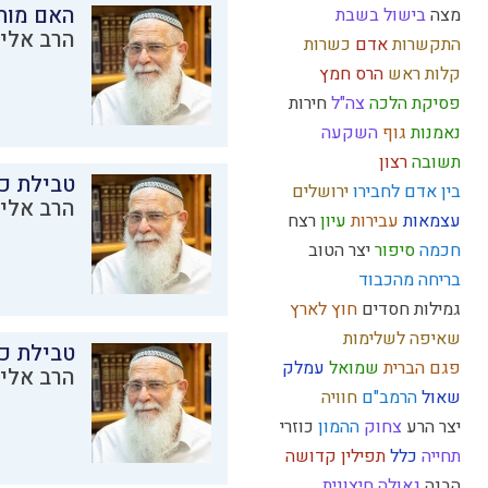
האם מות
מצה
בישול בשבת
הרב אליק
התקשרות
אדם
כשרות
קלות ראש
הרס
חמץ
פסיקת הלכה
צה"ל
חירות
נאמנות
גוף
השקעה
תשובה
רצון
טבילת כל
בין אדם לחבירו
ירושלים
הרב אליק
עצמאות
עבירות
עיון
רצח
חכמה
סיפור
יצר הטוב
בריחה מהכבוד
גמילות חסדים
חוץ לארץ
שאיפה לשלימות
טבילת כל
פגם הברית
שמואל
עמלק
הרב אליק
שאול
הרמב"ם
חוויה
יצר הרע
צחוק
ההמון
כוזרי
תחייה
כלל
תפילין
קדושה
הבנה
גאולה חיצונית