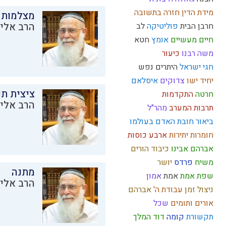
מידת הדין
חזרה בתשובה
מצלמות 
הרב אליק
חרבן הבית
פוליטיקה
לב
חיים מעשיים
אומץ
חטא
משה רבנו
כיעור
חגי ישראל
היתרים
נפש
יחיד
ישו
צדוקים
איסלאם
ציצית ת
חרטה
התקדמות
הרב אליק
תרבות המערב
מהר"ל
ביאור חובת האדם בעולמו
חומרות יתירות
ארבע כוסות
אברהם אבינו
כיבוד הורים
משיח
פרדס
יושר
מתנה
שפת אמת
אמת
אמון
הרב אליק
ניצול זמן
עבודת ה'
אברהם
אורים ותומים
שכל
תקשורת
קומה
דוד המלך