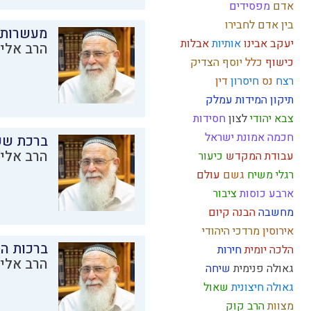
אדם
מפסידים
בין אדם לחבירו
מעשרות
יעקב אבינו
אותיות
אבלות
הרב אליק
כישוף
כלל
יוסף הצדיק
רצח
נס
חיסרון
דין
תיקון המידות
עמלק
צבא יהודי
לצון
חסידות
חכמה
אמונת ישראל
ברכת שע
הרב אליק
עבודת המקדש
כיעור
רגלי משיח
גשם
עולם
ארבע כוסות
ציבור
מחשבה
הבנה
קיום
אירוסין
מרדכי היהודי
ברכות ה
הלכה יומית
חירות
הרב אליק
גאולה פנימית
שיחה
גאולה חיצונית
שאול
מצוות
הרב קוק