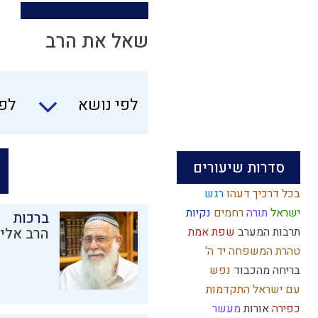
שאל את הרב
לפי נושא
לפי
סדרות שיעורים
בכל דרכיך דעהו
רגש
ישראל
תורה
רחמים
נקיות
ברכות
תרבות המערב
שפת אמת
הרב אליק
טהרת המשפחה
יד ה'
בריחה מהכבוד
נפש
עם ישראל
התקדמות
כפירה
אורות
מעשר