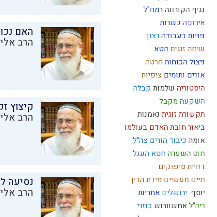
נגיף הקורונה
רמח"ל
אירופה
כשרות
האם נכו
פניות בעבודה
רצון
הרב אליק
שיחה זוגית
חטא
ניצול הכוחות
חרטה
אורים ותומים
ציפיות
היסטוריה
שלמות
קבלה
השקעה
מקבל
קיצוץ זק
תקשורת זוגית
נאמנות
הרב אליק
ביאור חובת האדם בעולמו
אומה
כיבוד הורים
צה"ל
חוט השערה
חטא העגל
דחיית סיפוקים
חיים מעשיים
מידת הדין
נסיעה לז
הרב אליק
יוסף
ירושלים
אחריות
ריה"ל
אחשוורוש
כוזרי