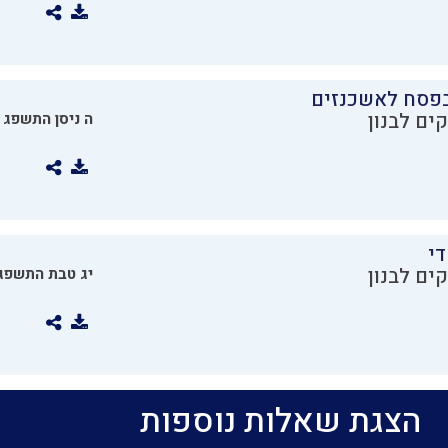
בפסח לאשכנזים
ים לבנון
ה ניסן התשפג
די
ים לבנון
יג טבת התשפג
הצגת שאלות נוספות