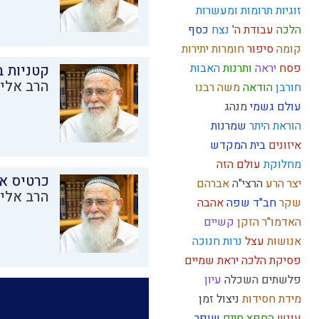
זוגיות
תרומות ומעשרות
הלכה
עבודת ה'
נצח
כסף
קומה
סיפור
חומרות יתירות
פסח
יראה
ותרנות
האבות
קטניות 
הרב אליק
חורבן
הודאה
משה רבנו
עולם גשמי
מנהג
הוראת היתר
שמרנות
איזונים
בית המקדש
מחלוקת
עולם הזה
כרטיס א
יצר הרע
הרצי"ה
אברהם
הרב אליק
שקר
חב"ד
שפה
אהבה
האדמו"ר הזקן
קשיים
אנושות
עצל
נרות חנוכה
פסיקת הלכה
יראת שמיים
פלשתים
השכלה
עיון
מידת חסידות
ניצול זמן
עונש
החפץ חיים
שופר