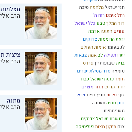
חגי ישראל
מלחמה
סיבה
מצלמות 
הרב אליק
רחל אימנו
רוח ה'
דוד המלך
טבע
כלל ישראל
פורים
חתונה
אדמה
יראת הרוממות
צדוקים
לג בעומר
אומות העולם
ציצית ת
יתרו
תפילה
לב
אמת
צבאות
הרב אליק
ברית
שבועות
יין
פרדס
טומאה
סדר מסילת ישרים
חומר
כנסת ישראל
כבוד
יחיד
קודש
מרור
מצרים
גוף
נצרות
חפץ חיים
צבא
מתנה
נותן
חוויה
תשובה
הרב אליק
משפחתיות
מחשבת ישראל
צדיקים
צום
תיקון חצות
פוליטיקה