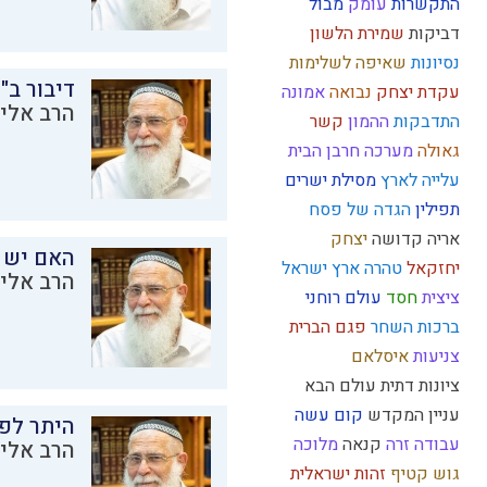
התקשרות
עומק
מבול
דביקות
שמירת הלשון
נסיונות
שאיפה לשלימות
דיבור ב"
עקדת יצחק
נבואה
אמונה
הרב אליק
התדבקות
ההמון
קשר
גאולה
מערכה
חרבן הבית
עלייה לארץ
מסילת ישרים
תפילין
הגדה של פסח
אריה
קדושה
יצחק
האם יש 
יחזקאל
טהרה
ארץ ישראל
הרב אליק
ציצית
חסד
עולם רוחני
ברכות השחר
פגם הברית
צניעות
איסלאם
ציונות דתית
עולם הבא
עניין המקדש
קום עשה
היתר לפר
עבודה זרה
קנאה
מלוכה
הרב אליק
גוש קטיף
זהות ישראלית