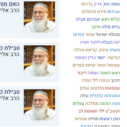
האם מות
עשה טוב
צדק
ברכות
הרב אליק
עבירות
מידת הרחמים
קלות ראש
אברהם אבינו
ברית מילה
חינוך
סגולת ישראל
שינוי
זהירות
ישו
הובלה
לימוד תורה
טבילת כל
משיח
צחוק
קריאת מגילה
הרב אליק
כבישה
יושר
בניין האומה
שמואל
מוסר
יציאת מצרים
ראש השנה
נשמה
דיבור
זיכוך
גבורה
ליל הסדר
עצמאות
מלחמת עולם
טבילת כל
התנהלות כלכלית
נגלה
הרב אליק
מצה
הנהגה
ממלכה
עצלות
תושב"ע
ילד תשומת לב
המן
רשעות
תחייה
שכרות
חזרה בתשובה
ביקורת