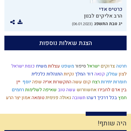
כרטיס אדי
הרב אליקים לבנון
יג טבת התשפג
(06.01.2023)
הצגת שאלות נוספות
חרטה
צדוקים
ישראל
סיפור
משפט
עצלות
משיח
כנסת ישראל
לצון
עמלק
קנאה
דוד המלך
נקיות
התנהלות כלכלית
חומרות יתירות
רצח
קום עשה
התקשרות
אריה
שפה
יוסף
יין
בין אדם לחבירו
אחשוורוש
עשה טוב
שאיפה לשלימות
רחמים
חמץ
בכל דרכיך דעהו
תשובה
גאולה פנימית
טומאה
אמון
יצר הרע
ריה"ל
ציצית
ניצול הכוחות
נצרות
חסד
סגולת ישראל
כבוד
בית המקדש
שאול
נסתר
הרב קוק
ציפיות
יעקב
מרדכי היהודי
תורה
הלכה
יצחק
גמילות חסדים
ילד תשומת לב
תפילין
ברית מילה
היה שותף!
חוט השערה
יראת שמיים
עולם הבא
איסלאם
הבנה
גלות