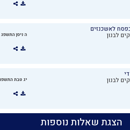
בפסח לאשכנזים
ים לבנון
ה ניסן התשפג
די
ים לבנון
יג טבת התשפג
הצגת שאלות נוספות