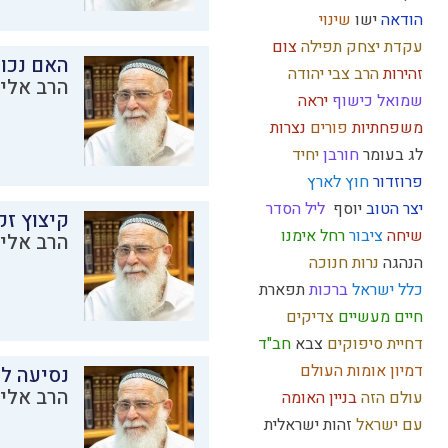
הודאה
ישו
שינוי
עקדת יצחק
תפילה
צום
האם נכו
זהירות
הרב צבי יהודה
הרב אליק
שמואל
כישוף
יראה
משפחתיות
פורים
נצרות
לג בעומר
חורבן
יחיד
פרוזדור
חוץ לארץ
יצר הטוב
יוסף
ליל הסדר
קיצוץ זק
שיחה
ציבור
רחל אימנו
הרב אליק
הנהגה
נרות חנוכה
כלל ישראל
ברכות
תפארת
חיים מעשיים
צדיקים
דחיית סיפוקים
צבא
חב"ד
דמיון
אומות העולם
נסיעה לז
הרב אליק
עולם הזה
בניין האומה
עם ישראל
זהות ישראלית