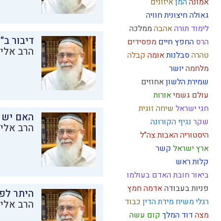
אמונה
המן
איזונים
גאולה חיצונית
חוויה
לימוד תורה
אהבה
ממלכה
דיבור ב"
הרס
החפץ חיים
מפסידים
הרב אליק
טהרה
סבלנות
אומה
קבלה
מלחמה
יושר
שמירת הלשון
אחוזים
עולם גשמי
אורות
חגי ישראל
שיחה זוגית
האם יש 
שקר
נגיף הקורונה
הרב אליק
היסטוריה
האבות
צה"ל
ארץ ישראל
קשר
קלות ראש
ביאור חובת האדם בעולמו
פניות בעבודה
אדמה
חמץ
היתר לפר
רגלי משיח
מידת הדין
כבוד
הרב אליק
מצה
דוד המלך
קום עשה