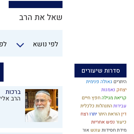
שאל את הרב
לפי נושא
לפי
סדרות שיעורים
היתרים
גאולה פנימית
יצחק
נאמנות
ברכות
קריאת מגילה
חפץ חיים
הרב אליק
עבירות
התנהלות כלכלית
דין
הוראת היתר
יתרו
רצח
כיעור
נפש
אחריות
מידת חסידות
עונש
אור