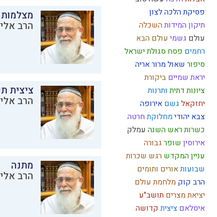
פסיקת הלכה
לצון
מצלמות 
הרב אליק
תיקון המידות
השכלה
עולם
גשמי
עולם הבא
רחמים
פסח
סגולת ישראל
סיפור
שאול
מרור
אריה
יראת שמיים
ביקורת
ציצית ת
ציונות דתית
ותרנות
הרב אליק
יחזקאל
גשם
אירופה
צבא יהודי
מחלוקת
חרטה
כשרות
ראש השנה
עמלק
אירוסין
שופר
גבורה
עניין המקדש
רגש
שכרות
מתנה
שבועות
אורים ותומים
הרב אליק
הרב קוק
מלחמת עולם
יציאת מצרים
תושב"ע
איסלאם
ציצית
קדושה