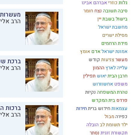
גלות
כוזרי
אברהם אבינו
סיבה
תשובה
נצח
חומר
מעשרות
בישול בשבת
יין
הרב אליק
מחשבת ישראל
מסילת ישרים
מידת הרחמים
אמונת ישראל
אדם
אומץ
מעשר
צניעות
קודש
ברכת שע
הרב אליק
עלייה לארץ
ההמון
חרבן הבית
יאוש
תפילין
משפט
אחשוורוש
טהרת המשפחה
נקיות
פרדס
בית המקדש
ברכות ה
עצמאות
חידוש
ברית
חירות
הרב אליק
כפירה
מבול
ילד תשומת לב
הובלה
תקשורת זוגית
נסתר