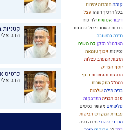
קומה
חומרות יתירות
בכל דרכיך דעהו
עצל
דיבור
אנושות
ילד כוח
ברכות השחר
ניצול הכוחות
קטניות 
הרב אליק
חזרה בתשובה
האדמו"ר הזקן
כח משיח
נסיונות
זיכוך
טומאה
תרבות המערב
עצלות
יוסף הצדיק
כרטיס א
תרומות ומעשרות
כסף
הרב אליק
רמח"ל
התקשרות
ברית מילה
שלמות
פגם הברית
התדבקות
פלשתים
מעשר כספים
עבודת המקדש
דביקות
מרדכי היהודי
מידה רעה
כלל
לב
צדוקים
תורה