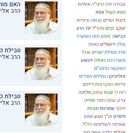
האם מות
עבודה זרה
הרצי"ה
אותיות
הרב אליק
חטא העגל
אמת
כיבוד הורים
נבואה
ציפיות
יעקב
קיום
מהר"ל
יצר הרע
כבישה
מנהג
חוט השערה
נגלה
ירושלים
גאווה
טבילת כל
סדר מסילת ישרים
שכל
הרב אליק
משה רבנו
גאולה
יהושע
השקעה
הרמב"ם
פוליטיקה
גמילות חסדים
זריזות
התקדמות
דיינים
רוח ה'
שבת
עומק
מלוכה
טבילת כל
צדק
שפה
חסד
תחייה
הרב אליק
חינוך
שמרנות
מצוות
חיסרון
תנ"ך
טבע
אמון
שאיפה לשלימות
ריה"ל
אבלות
הלכה
עשה טוב