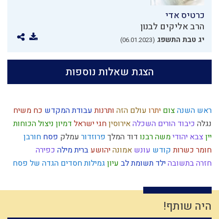
כרטיס אדי
הרב אליקים לבנון
יג טבת התשפג
(06.01.2023)
הצגת שאלות נוספות
ראש השנה
צום
יתרו
עולם הזה
ותרנות
עבודת המקדש
כח משיח
נגלה
כיבוד הורים
השכלה
אירוסין
חגי ישראל
דמיון
ניצול הכוחות
יין
צבא יהודי
משה רבנו
דוד המלך
פרוזדור
עמלק
פסח
חורבן
חומר
כשרות
קודש
עונש
אמונה
יהושע
ברית מילה
כפירה
חזרה בתשובה
ילד תשומת לב
עיון
גמילות חסדים
הגדה של פסח
תיקון חצות
בין אדם לחבירו
לצון
יצר הטוב
חתונה
תיקון המידות
בישול בשבת
שבועות
נפש
מערכה
ממלכה
ישראל
חידוש
טומאה
מידת הרחמים
זוגיות
כבישה
הנהגה
גשמי
שופר
ארבע כוסות
נס
היה שותף!
צבא
גשם
חטא העגל
היתרים
אורים ותומים
השקעה
ליל הסדר