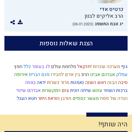
כרטיס אדי
הרב אליקים לבנון
יג טבת התשפג
(06.01.2023)
הצגת שאלות נוספות
גוף
מערכה
שכרות
יחזקאל
מלחמת עולם
לג בעומר
כלל
חמץ
עמלק
אברהם אבינו
הרס
בין אדם לחבירו
פגם הברית
אירופה
סיבה
הבנה
ראש השנה
נאמנות
מרור
כשרות
יראה
גאווה
ברכות השחר
עונש
שיחה זוגית
צום
התקשרות
אברהם
שינוי
הגדה של פסח
מעשר כספים
חורבן
הוראת היתר
חטא העגל
חרטה
מידת חסידות
רמח"ל
דחיית סיפוקים
עקדת יצחק
רגלי משיח
רצון
אחריות
אהבה
הרב קוק
טהרה
השקעה
תחייה
רגש
שאיפה לשלימות
השכלה
אחשוורוש
נבואה
עולם
רחמים
היה שותף!
סגולת ישראל
ברית מילה
ירושלים
יצר הרע
חטא
מלוכה
תפילין