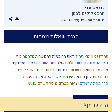
כרטיס אדי
הרב אליקים לבנון
יג טבת התשפג
(06.01.2023)
הצגת שאלות נוספות
תחייה
נס
אומץ
ריה"ל
יראת הרוממות
התקשרות
מלחמה
גוף
נגיף הקורונה
קודש
עולם
גאולה
חוט השערה
דחיית סיפוקים
צבא
משפחתיות
כשרות
דביקות
עבירות
דיינים
החפץ חיים
התדבקות
עיון
הודאה
אירופה
יושר
יעקב אבינו
האבות
סדר מסילת ישרים
יציאת מצרים
מוסר
קשיים
עונש
הרב צבי יהודה
היתרים
תורה
משפט
בריחה מהכבוד
פניות בעבודה
חרבן הבית
שינוי
אדם
שכל
זריזות
שכרות
טהרה
עולם הבא
אריה
ברית
עקדת יצחק
סגולת ישראל
קיום
מבול
מרדכי היהודי
אחריות
היה שותף!
היסטוריה
חב"ד
יעקב
אמונת ישראל
נבואה
התקדמות
ביקורת