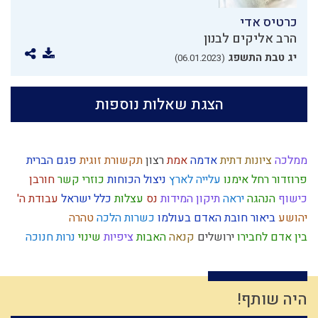
כרטיס אדי
הרב אליקים לבנון
יג טבת התשפג
(06.01.2023)
הצגת שאלות נוספות
ממלכה
ציונות דתית
אדמה
אמת
רצון
תקשורת זוגית
פגם הברית
פרוזדור
רחל אימנו
עלייה לארץ
ניצול הכוחות
כוזרי
קשר
חורבן
כישוף
הנהגה
יראה
תיקון המידות
נס
עצלות
כלל ישראל
עבודת ה'
יהושע
ביאור חובת האדם בעולמו
כשרות
הלכה
טהרה
בין אדם לחבירו
ירושלים
קנאה
האבות
ציפיות
שינוי
נרות חנוכה
סבלנות
מחשבה
אירוסין
איסלאם
כבוד
רגש
מהר"ל
הלכה יומית
ארבע כוסות
קשיים
טהרת המשפחה
ותרנות
עבירות
ארץ ישראל
שאיפה לשלימות
חסד
הבנה
עיון
דיינים
קריאת מגילה
היה שותף!
הרב צבי יהודה
אור
גבורה
עניין המקדש
אומה
הרב קוק
סיבה