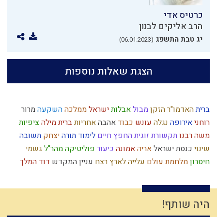
כרטיס אדי
הרב אליקים לבנון
יג טבת התשפג
(06.01.2023)
הצגת שאלות נוספות
ברית
האדמו"ר הזקן
מבול
אבלות
ישראל
ממלכה
השקעה
מרור
רוחני
אירופה
נגלה
עונש
כבוד
אהבה
אחריות
ברית מילה
ציפיות
משה רבנו
תקשורת זוגית
החפץ חיים
לימוד תורה
יצחק
תשובה
שינוי
כנסת ישראל
אריה
אמונה
כיעור
פוליטיקה
מהר"ל
גשמי
חיסרון
מלחמת עולם
עלייה לארץ
רצח
עניין המקדש
דוד המלך
צחוק
עולם הבא
הובלה
עומק
רחל אימנו
ריה"ל
חטא
חורבן
תחייה
יצר הטוב
דמיון
חמץ
עבודת ה'
מידת חסידות
זריזות
ביאור חובת האדם בעולמו
עבודת המקדש
אברהם
תיקון המידות
היה שותף!
ביקורת
עשה טוב
חידוש
נפש
גאווה
צניעות
אומות העולם
רוח ה'