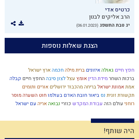
כרטיס אדי
הרב אליקים לבנון
יג טבת התשפג
(06.01.2023)
הצגת שאלות נוספות
חפץ חיים
גאולה
איזונים
ברית מילה
חכמה
ארץ ישראל
ברכות השחר
מידת הדין
אומץ
עצל
לצון
סיבה
החפץ חיים
קבלה
אמת
אמונת ישראל
בריחה מהכבוד
ירושלים
אורים ותומים
תקשורת זוגית
נס
ביאור חובת האדם בעולמו
חוט השערה
מוסר
רוחני
עולם הזה
עבודת המקדש
כוזרי
נבואה
אריה
עם ישראל
צדוקים
אירופה
ניצול הכוחות
התקשרות
ילד כוח
יעקב אבינו
זריזות
היתרים
הרב קוק
דיבור
הרמב"ם
מבול
הרצל
עצמאות
אחשוורוש
בניין האומה
רגש
חרטה
סיפור
הובלה
גוף
פרוזדור
היה שותף!
עולם רוחני
יוסף הצדיק
פסח
חטא העגל
אורות
ילד תשומת לב