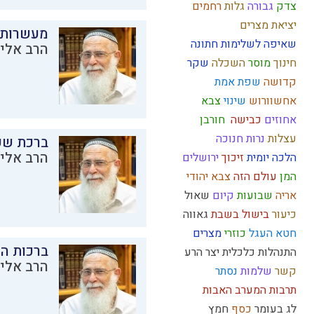
צדק
גבורה
גלות
רחמים
יציאת מצרים
מעשרות
שאיפה לשלימות
חתונה
הרב אליק
חינוך
מוסר
השכלה
שקר
קדושה
שפת אמת
אחשוורוש
שינוי
צבא
אחוזים
כבישה
חורבן
עצלות
נרות חנוכה
ברכת שע
הרב אליק
הלכה יומית
זיכוך
ירושלים
המן
עולם הזה
צבא יהודי
אריה
שבועות
קיום
שאול
כיעור
בישול בשבת
גאווה
חטא העגל
כוזרי
מצרים
ברכות ה
התנהלות כלכלית
יצר הרע
הרב אליק
קשר
שלמות
נסתר
תרבות המערב
האבות
לג בעומר
כסף
חמץ