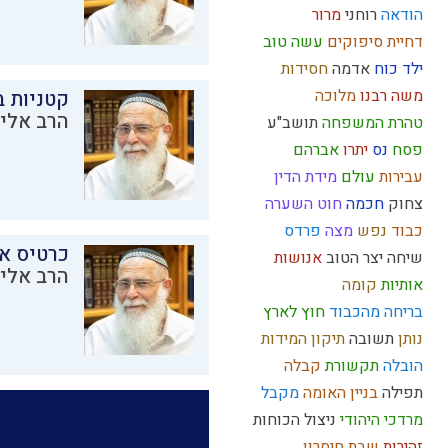
הודאה
רוחני
מרור
דחיית סיפוקים
עשה טוב
ילד כוח
אדמה
חסידות
משה רבנו
מלוכה
קטניות 
הרב אליק
טהרת המשפחה
תושב"ע
פסח
נס
יתרו
אברהם
עבירות
עולם
מידת הדין
צחוק
חכמה
חוט השערה
כבוד
נפש
מצה
פרדס
כרטיס א
שיחה
יצר הטוב
אנושות
הרב אליק
אותיות
קומה
בריחה מהכבוד
חוץ לארץ
נותן
תשובה
תיקון המידות
הובלה
תקשורת
קבלה
תפילה
בניין האומה
מקבל
מרדכי היהודי
ניצול הכוחות
זהירות
שבת
חיסרון