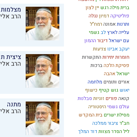
ברית מילה
רגש
יין
לצון
מצלמות 
הרב אליק
פוליטיקה
דמיון
נגלה
ותרנות
אמונה
רמח"ל
עלייה לארץ
לב
גשמי
עם ישראל
דיבור
ההמון
יעקב אבינו
צניעות
ציצית ת
חומרות יתירות
התקשרות
הרב אליק
פסיקת הלכה
ברכות
ישראל
אהבה
אורים ותומים
מלחמה
יאוש
גוש קטיף
כישוף
קנאה
פורים
זוגיות
סבלנות
מתנה
עולם גשמי
היסטוריה
הרב אליק
מסילת ישרים
בית המקדש
חב"ד
ציבור
ממלכה
ליל הסדר
מצוות
דוד המלך