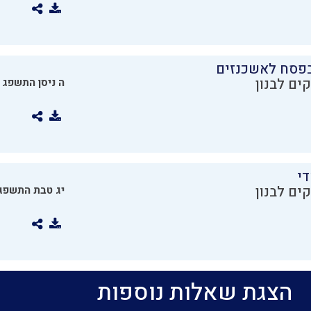
בפסח לאשכנזים
ים לבנון
ה ניסן התשפג
די
ים לבנון
יג טבת התשפג
הצגת שאלות נוספות