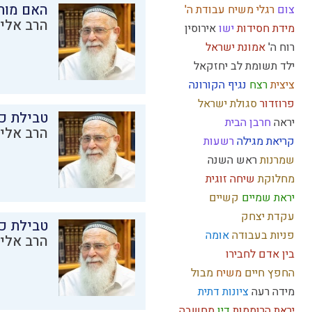
האם מות
צום
רגלי משיח
עבודת ה'
הרב אליק
מידת חסידות
ישו
אירוסין
רוח ה'
אמונת ישראל
ילד תשומת לב
יחזקאל
ציצית
רצח
נגיף הקורונה
פרוזדור
סגולת ישראל
טבילת כל
יראה
חרבן הבית
הרב אליק
קריאת מגילה
רשעות
שמרנות
ראש השנה
מחלוקת
שיחה זוגית
יראת שמיים
קשיים
עקדת יצחק
טבילת כל
פניות בעבודה
אומה
הרב אליק
בין אדם לחבירו
החפץ חיים
משיח
מבול
מידה רעה
ציונות דתית
יראת הרוממות
דין
מחשבה