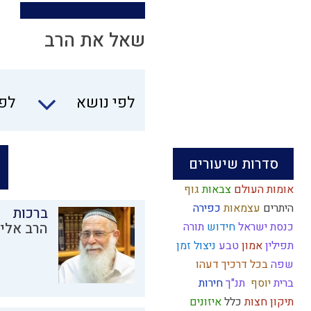
שאל את הרב
לפי נושא
לפי
סדרות שיעורים
אומות העולם
צבאות
גוף
היתרים
עצמאות
כפירה
ברכות
כנסת ישראל
חידוש
תורה
הרב אליק
תפילין
אמון
טבע
ניצול זמן
שפה
בכל דרכיך דעהו
ברית
יוסף
תנ"ך
חירות
תיקון חצות
כלל
איזונים