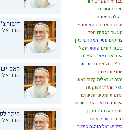
עבודת המקדש
אור
חיים מעשיים
גאולה חיצונית
דיבור ב"
אברהם אבינו
חטא
אומץ
הרב אליק
מעשר כספים
חסד
צדיקים
עניין המקדש
עיון
כיבוד הורים
עונש
הרצל
איסלאם
גאולה
הרצי"ה
צה"ל
רחל אימנו
שכרות
האם יש 
אחריות
נצרות
הרב אליק
זהות ישראלית
קלות ראש
עצל
מהר"ל
השקעה
תרומות ומעשרות
שופר
אירופה
נבואה
הרס
כשרות
יושר
האדמו"ר הזקן
היתר לפר
מערכה
שכל
עומק
הרב אליק
כלל ישראל
הנהגה
סיפור