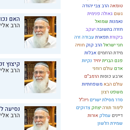
טומאה
הרב צבי יהודה
גשם
גאולה פנימית
האם נכו
נאמנות
שמואל
הרב אליק
חזרה בתשובה
יעקב
ביקורת
תפארת
עבודה זרה
חגי ישראל
הרב קוק
חוויה
מידת הרחמים
אבלות
פגם הברית
יחיד
נקיות
קיצוץ זק
אדם
עולם רוחני
הרב אליק
ארבע כוסות
הרמב"ם
עולם הבא
משפחתיות
משפט
רצון
סדר מסילת ישרים
ריה"ל
לימוד תורה
יצחק
צדוקים
נסיעה לז
הרב אליק
דיינים
עמלק
אורות
שמירת הלשון