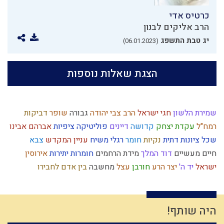
כרטיס אדי
הרב אליקים לבנון
יג טבת התשפג
(06.01.2023)
הצגת שאלות נוספות
שמירת הלשון
חגי ישראל
הרב צבי יהודה
גבורה
שופר
דביקות
רמח"ל
עקדת יצחק
קדושה
דיינים
פוליטיקה
ציפיות
אברהם אבינו
שכל
ציונות דתית
נקיות
חומר
רגלי משיח
עניין המקדש
צבא
חיים מעשיים
דוד המלך
מידת הרחמים
חומרות יתירות
אירוסין
ישראל
יד ה'
יצר הרע
חורבן
עצל
מחשבה
בין אדם לחבירו
פניות בעבודה
תנ"ך
קומה
גאולה
פסח
כלל ישראל
נגלה
כבישה
משיח
ותרנות
חכמה
משה רבנו
ליל הסדר
שקר
הגדה של פסח
מערכה
דיבור
מעשר כספים
כוזרי
יוסף
נצח
תקשורת זוגית
זריזות
היה שותף!
ילד כוח
איסלאם
כבוד
צום
צניעות
עולם גשמי
ברכות השחר