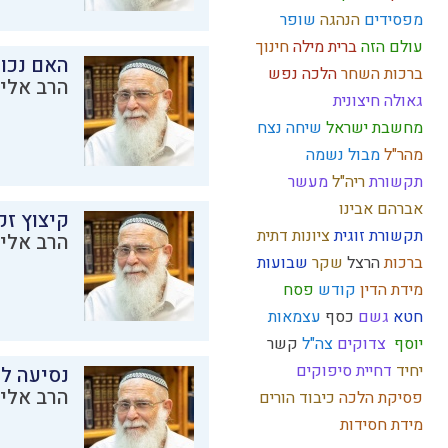
מפסידים
הנהגה
שופר
עולם הזה
ברית מילה
חינוך
האם נכו
ברכות השחר
הלכה
נפש
הרב אליק
גאולה חיצונית
מחשבת ישראל
שיחה
נצח
מהר"ל
מבול
נשמה
תקשורת
ריה"ל
מעשר
אברהם אבינו
קיצוץ זק
תקשורת זוגית
ציונות דתית
הרב אליק
ברכות
הרצל
שקר
שבועות
מידת הדין
קודש
פסח
חטא
גשם
כסף
עצמאות
יוסף
צדוקים
צה"ל
קשר
יחיד
דחיית סיפוקים
נסיעה לז
הרב אליק
פסיקת הלכה
כיבוד הורים
מידת חסידות