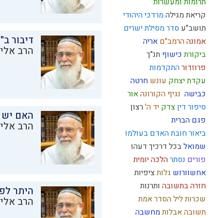
תרומות ומעשרות
קריאת מגילה
מרדכי היהודי
תושב"ע
סדר מסילת ישרים
דיבור ב"
אמונה
הרמב"ם
אריה
הרב אליק
ביקורת
כישוף
תנ"ך
פרוזדור
התקדמות
עקדת יצחק
עונש
חרטה
כבישה
נגיף הקורונה
אור
סיפור
דין
צדק
יד ה'
רצון
האם יש 
פגם הברית
הרב אליק
ביאור חובת האדם בעולמו
שמואל
בכל דרכיך דעהו
פורים
נסתר
הלכה יומית
אחשוורוש
גלות
ציפיות
חזרה בתשובה
ותרנות
היתר לפר
שכרות
ליל הסדר
אמת
הרב אליק
תשובה
אבלות
מחשבה