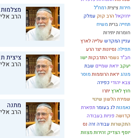
חירות
ציצית
רמח"ל
מצלמות 
הרב אליק
יחזקאל
הרב קוק
עמלק
תחייה
ברית
משיח
חומרות יתירות
עניין המקדש
עלייה לארץ
תפילה
נסיונות
יצר הרע
ציצית ת
חב"ד
גשמי
התדבקות
ישו
הרב אליק
יעקב
יראת שמיים
שבת
מנהג
יראת הרוממות
מוסר
צבא יהודי
כפירה
חוץ לארץ
יתרו
שמירת הלשון
שינוי
מתנה
נאמנות
לג בעומר
תפארת
הרב אליק
קדושה
פניות בעבודה
התקשרות
עבודה זרה
נס
יוסף הצדיק
זהירות
מצוות