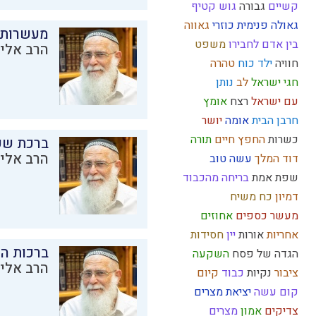
קשיים
גבורה
גוש קטיף
גאולה פנימית
כוזרי
גאווה
מעשרות
בין אדם לחבירו
משפט
הרב אליק
חוויה
ילד כוח
טהרה
חגי ישראל
לב
נותן
עם ישראל
רצח
אומץ
חרבן הבית
אומה
יושר
כשרות
החפץ חיים
תורה
ברכת שע
הרב אליק
דוד המלך
עשה טוב
שפת אמת
בריחה מהכבוד
דמיון
כח משיח
מעשר כספים
אחוזים
אחריות
אורות
יין
חסידות
ברכות ה
הגדה של פסח
השקעה
הרב אליק
ציבור
נקיות
כבוד
קיום
קום עשה
יציאת מצרים
צדיקים
אמון
מצרים