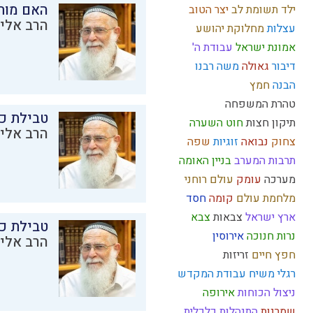
האם מות
ילד תשומת לב
יצר הטוב
הרב אליק
עצלות
מחלוקת
יהושע
אמונת ישראל
עבודת ה'
דיבור
גאולה
משה רבנו
הבנה
חמץ
טהרת המשפחה
טבילת כל
תיקון חצות
חוט השערה
הרב אליק
צחוק
נבואה
זוגיות
שפה
תרבות המערב
בניין האומה
מערכה
עומק
עולם רוחני
מלחמת עולם
קומה
חסד
ארץ ישראל
צבאות
צבא
טבילת כל
נרות חנוכה
אירוסין
הרב אליק
חפץ חיים
זריזות
רגלי משיח
עבודת המקדש
ניצול הכוחות
אירופה
שמרנות
התנהלות כלכלית