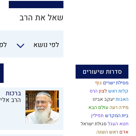
שאל את הרב
לפי נושא
לפי
סדרות שיעורים
מסילת ישרים
גוף
קלות ראש
לצון
הרס
ברכות
האבות
יעקב אבינו
הרב אליק
מידה רעה
עולם הבא
בית המקדש
תפילין
חטא העגל
סגולת ישראל
אדם
ראש השנה