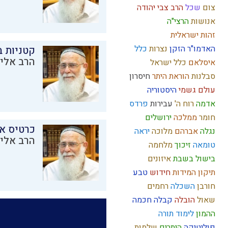
צום
שכל
הרב צבי יהודה
אנושות
הרצי"ה
זהות ישראלית
האדמו"ר הזקן
נצרות
כלל
קטניות 
הרב אליק
איסלאם
כלל ישראל
סבלנות
הוראת היתר
חיסרון
עולם גשמי
היסטוריה
אדמה
רוח ה'
עבירות
פרדס
חומר
ממלכה
ירושלים
כרטיס א
נגלה
אברהם
מלוכה
יראה
הרב אליק
טומאה
זיכוך
מלחמה
בישול בשבת
איזונים
תיקון המידות
חידוש
טבע
חורבן
השכלה
רחמים
שאול
הובלה
קבלה
חכמה
ההמון
לימוד תורה
פוליטיקה
היתרים
שלמות