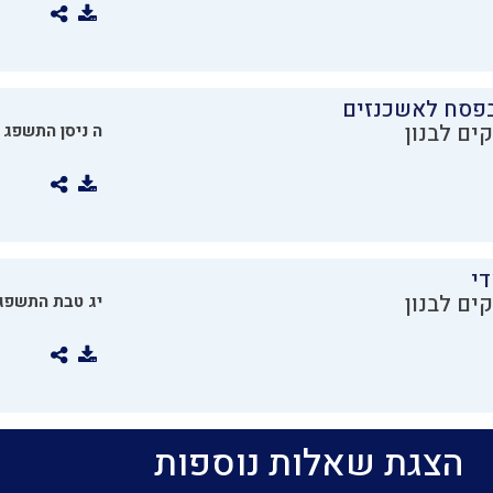
בפסח לאשכנזים
ים לבנון
ה ניסן התשפג
די
ים לבנון
יג טבת התשפג
הצגת שאלות נוספות