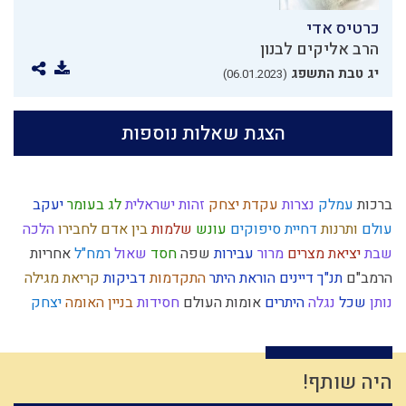
כרטיס אדי
הרב אליקים לבנון
יג טבת התשפג
(06.01.2023)
הצגת שאלות נוספות
ברכות
עמלק
נצרות
עקדת יצחק
זהות ישראלית
לג בעומר
יעקב
עולם
ותרנות
דחיית סיפוקים
עונש
שלמות
בין אדם לחבירו
הלכה
שבת
יציאת מצרים
מרור
עבירות
שפה
חסד
שאול
רמח"ל
אחריות
הרמב"ם
תנ"ך
דיינים
הוראת היתר
התקדמות
דביקות
קריאת מגילה
נותן
שכל
נגלה
היתרים
אומות העולם
חסידות
בניין האומה
יצחק
יראת שמיים
ציבור
שקר
סיבה
רגלי משיח
עולם הבא
הרצל
נשמה
נרות חנוכה
נאמנות
עולם רוחני
סדר מסילת ישרים
נסתר
אורים ותומים
אמונה
טומאה
סבלנות
אור
שאיפה לשלימות
היה שותף!
תרבות המערב
הבנה
אברהם
מחשבה
קנאה
בכל דרכיך דעהו